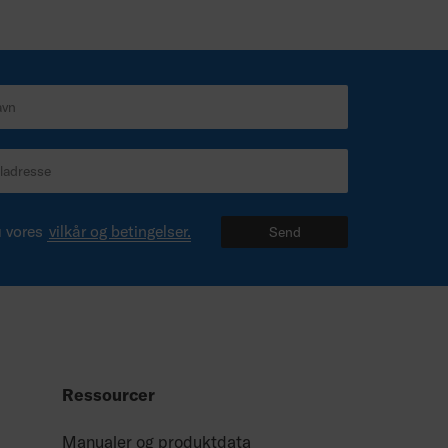
u vores
vilkår og betingelser.
Send
Ressourcer
Manualer og produktdata