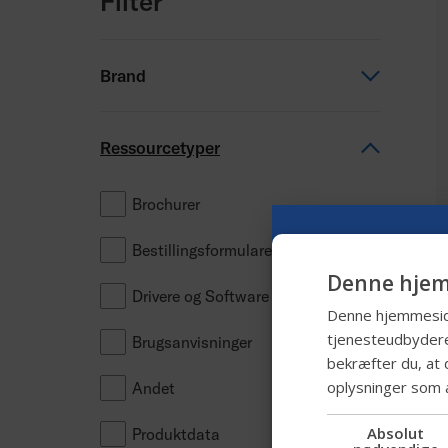
Filter
Brand
Permobil
Ressourcetyper
Panthera
Brochurer
ROHO
Bestillingsformularer
Comfort
Denne hjem
Drivere og Software
Denne hjemmeside 
SmartDrive
tjenesteudbydere
Brugsanvisninger
bekræfter du, at 
oplysninger som 
Andet
Absolut
Produktdata