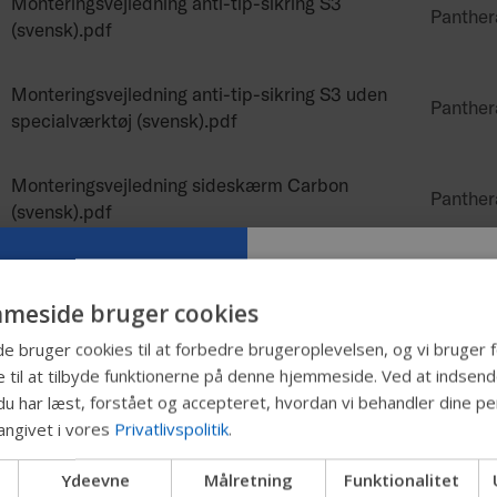
Monteringsvejledning anti-tip-sikring S3
Panther
(svensk).pdf
Monteringsvejledning anti-tip-sikring S3 uden
Panther
specialværktøj (svensk).pdf
Monteringsvejledning sideskærm Carbon
Panther
(svensk).pdf
Monteringsvejledning sideskærm S3
Panther
(svensk).pdf
meside bruger cookies
Prøv vores n
bruger cookies til at forbedre brugeroplevelsen, og vi bruger f
Sædehøjdematrix (svensk).pdf
Panther
 til at tilbyde funktionerne på denne hjemmeside. Ved at indsen
Permobil-gu
du har læst, forstået og accepteret, hvordan vi behandler dine pe
angivet i vores
Privatlivspolitik
.
Servicevejledning Panthera (svensk).pdf
Panther
Vi tester en hurtigere måd
Ydeevne
Målretning
Funktionalitet
produkter, få virksomhedso