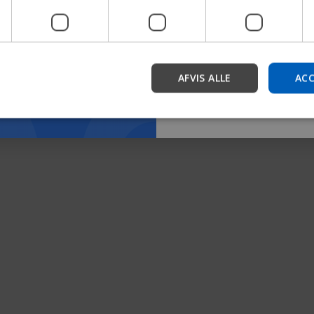
Teknisk manual S3 swing benstøtte (svensk).pdf
Panther
enhedssupport.
Valg af anti-tip-sikring (svensk).pdf
Panther
Start
AFVIS ALLE
ACC