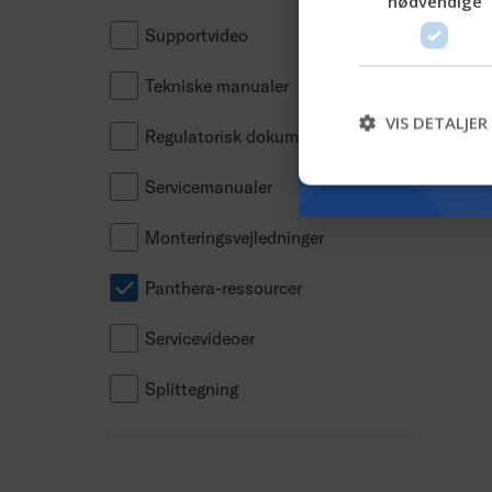
nødvendige
Supportvideo
Tekniske manualer
VIS DETALJER
Regulatorisk dokumentation
Servicemanualer
Monteringsvejledninger
Panthera-ressourcer
Servicevideoer
Splittegning