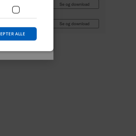
GERMAN
a-ressourcer
Se og download
DANISH
NORWEGIAN
a-ressourcer
Se og download
Spring over
JAPANESE
EPTER ALLE
CHINESE (SIMPLIFIED)
ITALIAN
SPANISH