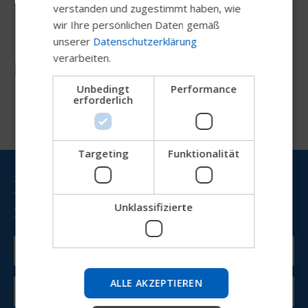
DANISH
verstanden und zugestimmt haben, wie
wir Ihre persönlichen Daten gemäß
NORWEGIAN
unserer
Datenschutzerklärung
JAPANESE
verarbeiten.
Ressourcen
CHINESE (SIMPLIFIED)
Unbedingt
Performance
erforderlich
ITALIAN
SPANISH
Targeting
Funktionalität
Probieren Sie unseren neuen
Permobil hält Sie auf dem
Permobil-Guide aus
neuesten Stand
Unklassifizierte
Wir testen eine schnellere Möglichkeit, Produkte zu
entdecken, Unternehmensinformationen zu erhalten
und Geräte-Support zu finden.
ALLE AKZEPTIEREN
Starten