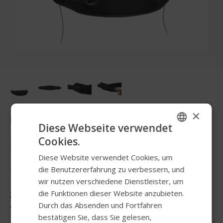
×
Sitzen & Positionieren
Diese Webseite verwendet
Cookies.
Permobil Bodypoint
ENGLISH
Diese Website verwendet Cookies, um
Monoflex Chest Support
SWEDISH
die Benutzererfahrung zu verbessern, und
FRENCH
wir nutzen verschiedene Dienstleister, um
die Funktionen dieser Website anzubieten.
Zur Untersützung und Stabilisierung der Haltung bei
DUTCH
Durch das Absenden und Fortfahren
verringerter Rumpkontrolle.
GERMAN
bestätigen Sie, dass Sie gelesen,