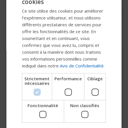
cookies
ENGLISH
Ce site utilise des cookies pour améliorer
SWEDISH
l'expérience utilisateur, et nous utilisons
FRENCH
différents prestataires de services pour
offrir les fonctionnalités de ce site. En
DUTCH
soumettant et en continuant, vous
GERMAN
confirmez que vous avez lu, compris et
DANISH
consenti à la manière dont nous traitons
TiLite X order form
vos informations personnelles comme
NORWEGIAN
indiqué dans notre
Avis de Confidentialité
.
JAPANESE
TiLite Z order form
Strictement
Performance
Ciblage
CHINESE (SIMPLIFIED)
nécessaires
ITALIAN
SPANISH
Fonctionnalité
Non classifiés
Essayez notre nouveau guide
Permobil