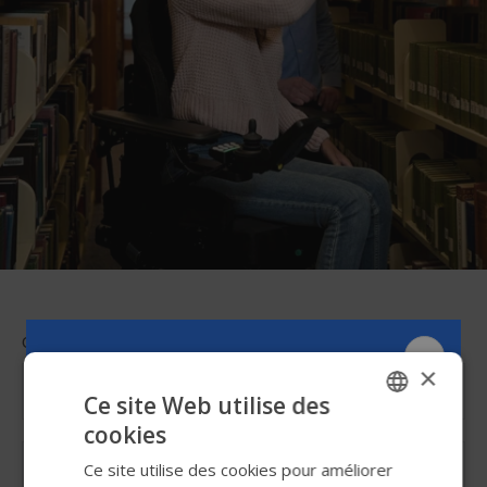
Catégorie
×
Ce site Web utilise des
cookies
ENGLISH
Filter
Ce site utilise des cookies pour améliorer
SWEDISH