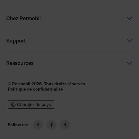
Power wheelchairs
Chez Permobil
Manual wheelchairs
Seating & Positioning
This is Permobil
Support
Power Assist
Our product brands
Careers
Support
Ressources
Contact us
Education
Whistleblowing
Dealer locator
© Permobil 2026. Tous droits réservés.
Politique de confidentialité
Brochure
Price list
Changer de pays
Follow us:
facebook
facebook
facebook