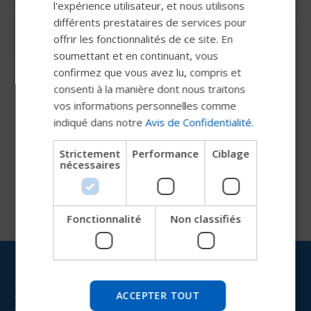
l'expérience utilisateur, et nous utilisons
FRENCH
différents prestataires de services pour
offrir les fonctionnalités de ce site. En
DUTCH
soumettant et en continuant, vous
GERMAN
confirmez que vous avez lu, compris et
DANISH
consenti à la manière dont nous traitons
vos informations personnelles comme
NORWEGIAN
indiqué dans notre
Avis de Confidentialité
.
JAPANESE
Aucune resosurces trouvées. Veuillez vous connecter.
Strictement
Performance
Ciblage
CHINESE (SIMPLIFIED)
nécessaires
ITALIAN
SPANISH
Fonctionnalité
Non classifiés
Essayez notre nouveau guide
Permobil
Restez informé(e) avec
Nous testons un moyen plus rapide d'explorer les
produits, d'obtenir des informations sur l'entreprise et
ACCEPTER TOUT
Permobil