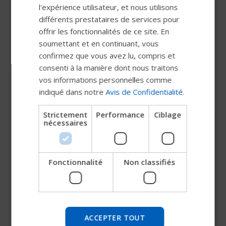
et évite de se déplacer. L’ajout du pack de gel
l'expérience utilisateur, et nous utilisons
FRENCH
augmente la longévité de votre coussin.
différents prestataires de services pour
offrir les fonctionnalités de ce site. En
DUTCH
soumettant et en continuant, vous
GERMAN
confirmez que vous avez lu, compris et
DANISH
consenti à la manière dont nous traitons
vos informations personnelles comme
NORWEGIAN
indiqué dans notre
Avis de Confidentialité
.
JAPANESE
Strictement
Performance
Ciblage
CHINESE (SIMPLIFIED)
nécessaires
Panneau de réduction du cisaillement
ITALIAN
GlideWear®
SPANISH
En tant que mise à niveau intégrée aux options
Fonctionnalité
Non classifiés
Essayez notre nouveau guide
de housse Stretch-Air et Comfort-Tek pour les
Permobil
coussins Comfort, la technologie GlideWear
réduit encore davantage le risque d’escarres et
Nous testons un moyen plus rapide d'explorer les
améliore le confort de l’utilisateur final. Il est
produits, d'obtenir des informations sur l'entreprise et
ACCEPTER TOUT
léger, respirant et réduit l’accumulation