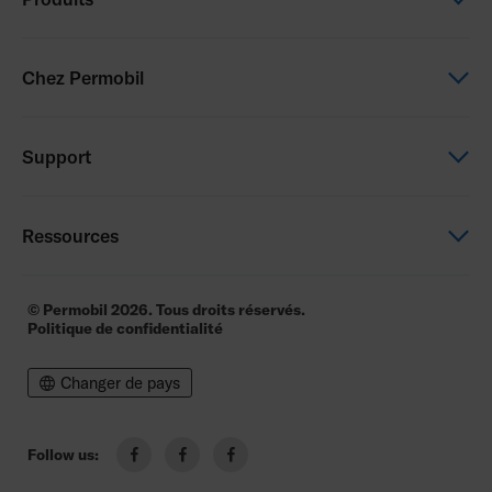
Power wheelchairs
Chez Permobil
Manual wheelchairs
Seating & Positioning
This is Permobil
Support
Power Assist
Our product brands
Careers
Support
Ressources
Contact us
Education
Whistleblowing
Dealer locator
© Permobil 2026. Tous droits réservés.
Politique de confidentialité
Brochure
Price list
Changer de pays
Follow us:
facebook
facebook
facebook