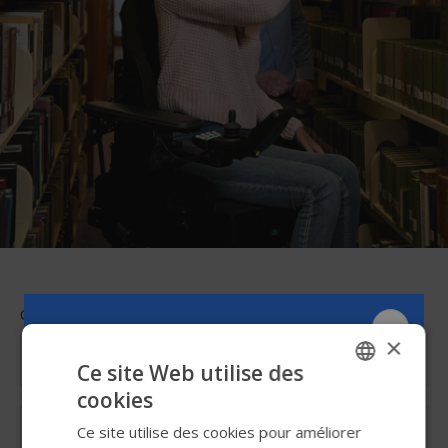
Catégorie
×
Ce site Web utilise des
cookies
ENGLISH
Filter
Ce site utilise des cookies pour améliorer
SWEDISH