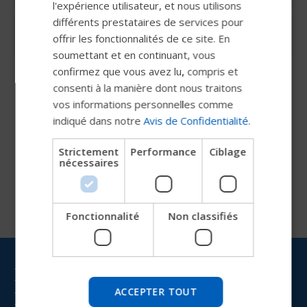
l'expérience utilisateur, et nous utilisons
FRENCH
différents prestataires de services pour
offrir les fonctionnalités de ce site. En
DUTCH
soumettant et en continuant, vous
GERMAN
confirmez que vous avez lu, compris et
DANISH
consenti à la manière dont nous traitons
Aucune resosurces trouvées. Veuillez vous connecter
vos informations personnelles comme
NORWEGIAN
indiqué dans notre
Avis de Confidentialité
.
JAPANESE
Strictement
Performance
Ciblage
CHINESE (SIMPLIFIED)
nécessaires
ITALIAN
SPANISH
Fonctionnalité
Non classifiés
Essayez notre nouveau guide
Permobil
Restez informé(e) avec
Nous testons un moyen plus rapide d'explorer les
produits, d'obtenir des informations sur l'entreprise et
ACCEPTER TOUT
Permobil