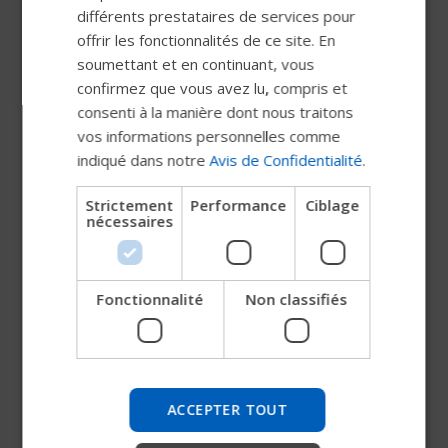
FRENCH
différents prestataires de services pour
offrir les fonctionnalités de ce site. En
DUTCH
Manuel pour les coussins MOSAIC
soumettant et en continuant, vous
GERMAN
confirmez que vous avez lu, compris et
DANISH
consenti à la manière dont nous traitons
Manuel pour les coussins ROHO Dry
vos informations personnelles comme
Floatation
NORWEGIAN
indiqué dans notre
Avis de Confidentialité
.
JAPANESE
Manuel Utilisateur C350
Strictement
Performance
Ciblage
CHINESE (SIMPLIFIED)
nécessaires
ITALIAN
Manuel utilisateur C400 Corpus 3G
SPANISH
Lowrider
Fonctionnalité
Non classifiés
Essayez notre nouveau guide
Permobil
Manuel utilisateur C500
Nous testons un moyen plus rapide d'explorer les
Manuel utilisateur C500 Corpus 3G
produits, d'obtenir des informations sur l'entreprise et
ACCEPTER TOUT
Lowrider
de trouver une assistance pour les appareils.