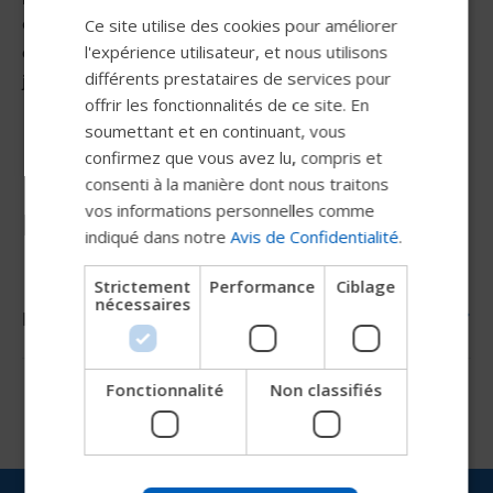
ou une dystonie ou pour les utilisateurs qui ont déjà eu
Ce site utilise des cookies pour améliorer
SWEDISH
des joysticks cassés. La conception solide protège le
l'expérience utilisateur, et nous utilisons
FRENCH
différents prestataires de services pour
joystick mécaniquement et électriquement, ?
offrir les fonctionnalités de ce site. En
DUTCH
soumettant et en continuant, vous
GERMAN
confirmez que vous avez lu, compris et
DANISH
consenti à la manière dont nous traitons
vos informations personnelles comme
Ressources
NORWEGIAN
indiqué dans notre
Avis de Confidentialité
.
JAPANESE
Strictement
Performance
Ciblage
CHINESE (SIMPLIFIED)
nécessaires
Brochures
ITALIAN
SPANISH
Brochures
Fonctionnalité
Non classifiés
Essayez notre nouveau guide
Brochure mo-Vis
Permobil
Nous testons un moyen plus rapide d'explorer les