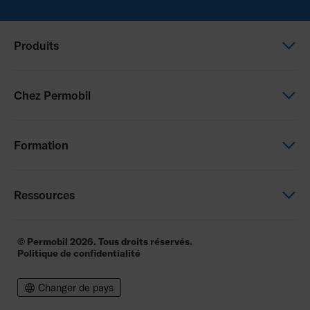
Produits
Fauteuils électriques
Chez Permobil
Fauteuils manuels
Assise et Positionnement
Nous sommes Permobil
Formation
Assistance électrique
Nos marques
Carrières
Permobil Academy
Ressources
Nous contacter
Manuals and product data
© Permobil 2026. Tous droits réservés.
Politique de confidentialité
Documents Réglementaires
Pilotes & Logiciels
Changer de pays
Aide aux voyages