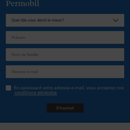
Permobil
Brochures
Fiche tarifaire Assise modulaire évolutive
Poster fauteuils roulants manuels 2024
2025
Brochures
Catalogue Produits Permobil 2025
En saisissant votre adresse e-mail, vous acceptez nos
conditions générales
S'inscrire!