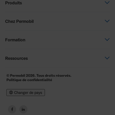
Produits
Fauteuils électriques
Chez Permobil
Fauteuils manuels
Assise et Positionnement
Nous sommes Permobil
Formation
Assistance électrique
Nos marques
Carrières
Permobil Academy
Ressources
Nous contacter
Manuals and product data
© Permobil 2026. Tous droits réservés.
Politique de confidentialité
Documents Réglementaires
Pilotes & Logiciels
Changer de pays
Aide aux voyages
Conditions Générales de Vente
facebook
linkedin