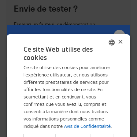
Envie de tester ?
Essayez un fauteuil de démonstration
×
Je réserve
Ce site Web utilise des
cookies
ENGLISH
Ce site utilise des cookies pour améliorer
SWEDISH
l'expérience utilisateur, et nous utilisons
FRENCH
différents prestataires de services pour
Personnalisez vos
offrir les fonctionnalités de ce site. En
DUTCH
soumettant et en continuant, vous
déplacements
GERMAN
confirmez que vous avez lu, compris et
DANISH
consenti à la manière dont nous traitons
Choisissez parmi une gamme de couleurs de
vos informations personnelles comme
NORWEGIAN
châssis. Les couleurs réelles du produit peuvent
indiqué dans notre
Avis de Confidentialité
.
varier.
JAPANESE