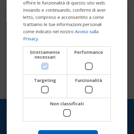
offrire le funzionalità di questo sito web.
DUTCH
Inviando e continuando, confermi di aver
GERMAN
letto, compreso e acconsentito a come
DANISH
trattiamo le tue informazioni personali
come indicato nel nostro
Avviso sulla
NORWEGIAN
Privacy
.
JAPANESE
Strettamente
Performance
CHINESE (SIMPLIFIED)
necessari
ITALIAN
SPANISH
Targeting
Funzionalità
Prova la nostra nuova guida
Permobil
Non classificati
Rimani aggiornato su
Stiamo testando un modo più rapido per esplorare i
Permobil
prodotti, ottenere informazioni aziendali e trovare
supporto per i dispositivi.