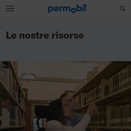
Elenco delle risorse
Le nostre risorse