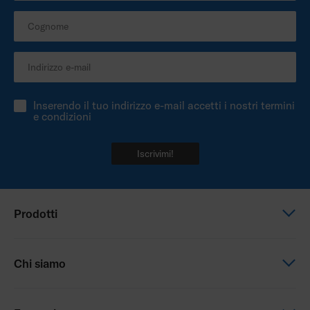
Inserendo il tuo indirizzo e-mail accetti i nostri termini
e condizioni
Iscrivimi!
Prodotti
Carrozzine elettriche
Chi siamo
Carrozzina manuale
Seduta e posizionamento
Questa è Permobil