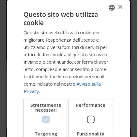
×
Questo sito web utilizza
cookie
ENGLISH
Questo sito web utilizza i cookie per
SWEDISH
migliorare l'esperienza dell'utente e
FRENCH
utilizziamo diversi fornitori di servizi per
offrire le funzionalità di questo sito web.
DUTCH
Inviando e continuando, confermi di aver
GERMAN
letto, compreso e acconsentito a come
In viaggio
DANISH
trattiamo le tue informazioni personali
Utilizza gli strumenti di supporto, come la
come indicato nel nostro
Avviso sulla
NORWEGIAN
gamma di prodotti AbleMove descritta di
Privacy
.
seguito, per rendere il viaggio più agevole.
JAPANESE
Strettamente
Performance
CHINESE (SIMPLIFIED)
necessari
ITALIAN
SPANISH
Targeting
Funzionalità