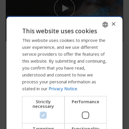
×
This website uses cookies
This website uses cookies to improve the
ENGLISH
user experience, and we use different
SWEDISH
1967년부터 시작된
service providers to offer the features of
개인을 위한 혁신
FRENCH
this website. By submitting and continuing,
you confirm that you have read,
DUTCH
understood and consent to how we
Permobil은 우리 제품을 사용하는 사람들을 최우선
GERMAN
process your personal information as
으로 여깁니다. Permobil의 목적은 사람을 위해 혁
stated in our
Privacy Notice
.
DANISH
신하고, 첨단의 보조 솔루션을 창출하여 장애를 가
지고 사는 사람들의 삶을 더욱 풍요롭게 만드는 것
NORWEGIAN
Strictly
Performance
입니다.
necessary
JAPANESE
CHINESE (SIMPLIFIED)
Permobil에 대해
ITALIAN
Targeting
Functionality