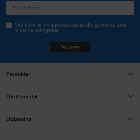
Ved å skrive inn e-postadressen din godtar du våre
vilkår og betingelser
Registrere
Produkter
Elektriske rullestoler
Om Permobil
Manuelle rullestoler
Sete og Posisjonering
Dette er Permobil
Utdanning
Drivaggregat
Våre produktmerker
Service
Karrieremuligheter
Permobil Academy