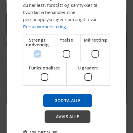
DANISH
du har lest, forstått og samtykket til
hvordan vi behandler dine
NORWEGIAN
personopplysninger som angitt i vår
JAPANESE
Personvernerklæring
.
CHINESE (SIMPLIFIED)
Strengt
Ytelse
Målretting
nødvendig
ITALIAN
SPANISH
Funksjonalitet
Ugradert
Prøv vår nye Permobil-guide
Vi tester en raskere måte å utforske produkter, hente
selskapsinformasjon og finne enhetsstøtte.
GODTA ALLE
Start
Active Reach & Active Height
AVVIS ALLE
Rekkevidde til omgivelsene
Hopp over
VIS DETALJER