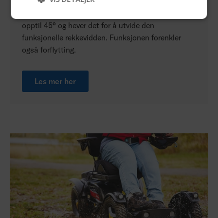
Active Reach-teknologien tilter setet fremover
opptil 45° og hever det for å utvide den
funksjonelle rekkevidden. Funksjonen forenkler
også forflytting.
Les mer her