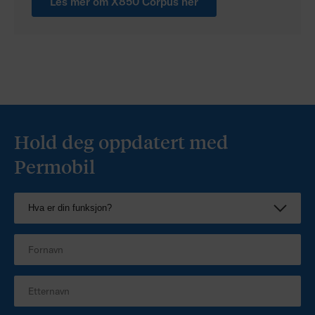
Les mer om X850 Corpus her
Hold deg oppdatert med
Permobil