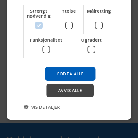
CHINESE (SIMPLIFIED)
Strengt
Ytelse
Målretting
nødvendig
ITALIAN
SPANISH
Funksjonalitet
Ugradert
Prøv vår nye Permobil-guide
Vi tester en raskere måte å utforske produkter, hente
selskapsinformasjon og finne enhetsstøtte.
GODTA ALLE
Start
AVVIS ALLE
Hopp over
VIS DETALJER