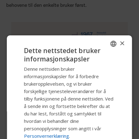
behovene til den enkelte bruker først.
×
Dette nettstedet bruker
informasjonskapsler
ENGLISH
Denne nettsiden bruker
SWEDISH
informasjonskapsler for å forbedre
FRENCH
brukeropplevelsen, og vi bruker
forskjellige tjenesteleverandører for å
DUTCH
tilby funksjonene på denne nettsiden. Ved
GERMAN
å sende inn og fortsette bekrefter du at
DANISH
du har lest, forstått og samtykket til
hvordan vi behandler dine
NORWEGIAN
personopplysninger som angitt i vår
JAPANESE
Personvernerklæring
.