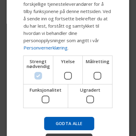
forskjellige tjenesteleverandører for å
DUTCH
Ekstra trekk og skum
tilby funksjonene på denne nettsiden. Ved
GERMAN
å sende inn og fortsette bekrefter du at
V-Trak Standard rygg er designet for enkel
DANISH
du har lest, forstått og samtykket til
oppgradering og vedlikehold. Du kan bestille et
hvordan vi behandler dine
NORWEGIAN
komplett utvalg av ekstra trekk og avtagbare
personopplysninger som angitt i vår
skumputer for å holde ryggstøtten både pen og
JAPANESE
Personvernerklæring
.
komfortabel – som ny.
CHINESE (SIMPLIFIED)
Strengt
Ytelse
Målretting
nødvendig
ITALIAN
SPANISH
Utvalg av tilbehør for tilpasset passform
V-Trak Standard-rygg er kompatibel med en
Funksjonalitet
Ugradert
Prøv vår nye Permobil-guide
rekke V-Trak-tilbehør, inkludert hodestøtter,
eksterne side- (laterale) støtter og festepunkter
Vi tester en raskere måte å utforske produkter, hente
for seler.
selskapsinformasjon og finne enhetsstøtte.
GODTA ALLE