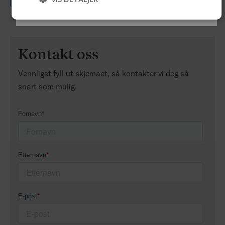
Hopp over
Kontakt oss
Vennligst fyll ut skjemaet, så kontakter vi deg så
snart som mulig.