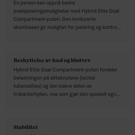
En person kan oppnå bedre
posisjoneringsmuligheter med Hybrid Elite Dual
Compartment-puten. Den konturerte
skumbasen gir mulighet for justering og kontroll
av både benstilling og bekkenposisjon.
Beskyttelse av hud og bløtvev
Hybrid Elite Dual Compartment-puten fordeler
belastningen på sitteknutene (ischial
tuberosities) og den bakre delen av
trokanterhyllen, noe som gjør den spesielt egnet
for personer med risiko for hud- og
bløtvevsskader. ROHO-innsatsen i puten gir
mulighet for nedsynkning og omslutning av
Stabilitet
brukerens kroppsform. Den doble
ventilløsningen på ROHO-innsatsen gir mulighet