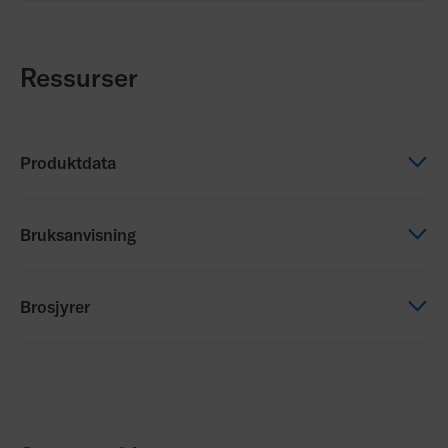
Ressurser
Produktdata
Produktdata
Bruksanvisning
ROHO Hybrid Elite 2-kammer-2023.pdf
(2)
Bruksanvisning
Brosjyrer
Hybrid Elite Cushion bruksanvisning
Brosjyrer
S+P_Brochure_NO_220323_WEB.pdf