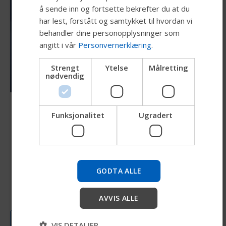
å sende inn og fortsette bekrefter du at du
GERMAN
har lest, forstått og samtykket til hvordan vi
DANISH
behandler dine personopplysninger som
angitt i vår
Personvernerklæring
.
NORWEGIAN
JAPANESE
Strengt
Ytelse
Målretting
nødvendig
CHINESE (SIMPLIFIED)
ITALIAN
Følger dine bevegelser
Funksjonalitet
Ugradert
SPANISH
Luftcellene følger kroppens bevegelser, og gir
både støtte og bevegelsesfrihet. De tilpasser
Prøv vår nye Permobil-guide
seg kontinuerlig endringer som skjer gjennom
Vi tester en raskere måte å utforske produkter, hente
hele dagen.
GODTA ALLE
selskapsinformasjon og finne enhetsstøtte.
AVVIS ALLE
Start
Load More
VIS DETALJER