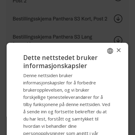
Post 2
Bestillingsskjema Panthera S3 Kort, Post 2
Bestillingsskjema Panthera S3 Lang
(svensk)
×
Dette nettstedet bruker
Bestillingsskjema Panthera S3 Large, Post
informasjonskapsler
ENGLISH
2
Denne nettsiden bruker
SWEDISH
informasjonskapsler for å forbedre
Bestillingsskjema Panthera S3 Swing Kort,
FRENCH
brukeropplevelsen, og vi bruker
Post 3
forskjellige tjenesteleverandører for å
DUTCH
tilby funksjonene på denne nettsiden. Ved
GERMAN
Bestillingsskjema Panthera S3 Swing Lang
å sende inn og fortsette bekrefter du at
(svensk)
DANISH
du har lest, forstått og samtykket til
hvordan vi behandler dine
NORWEGIAN
personopplysninger som angitt i vår