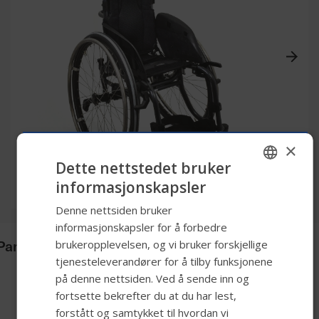
×
Dette nettstedet bruker
informasjonskapsler
ENGLISH
Denne nettsiden bruker
SWEDISH
informasjonskapsler for å forbedre
FRENCH
Panthera Bambino 3
brukeropplevelsen, og vi bruker forskjellige
tjenesteleverandører for å tilby funksjonene
DUTCH
på denne nettsiden. Ved å sende inn og
GERMAN
fortsette bekrefter du at du har lest,
DANISH
forstått og samtykket til hvordan vi