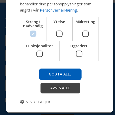
behandler dine personopplysninger som
NORWEGIAN
angitt i vår
Personvernerklæring
.
Hold deg oppdatert med
JAPANESE
Strengt
Ytelse
Målretting
Permobil
CHINESE (SIMPLIFIED)
nødvendig
ITALIAN
SPANISH
Funksjonalitet
Ugradert
Prøv vår nye Permobil-guide
Vi tester en raskere måte å utforske produkter, hente
selskapsinformasjon og finne enhetsstøtte.
GODTA ALLE
AVVIS ALLE
Start
Ved å skrive inn e-postadressen din godtar du våre
Hopp over
VIS DETALJER
vilkår og betingelser