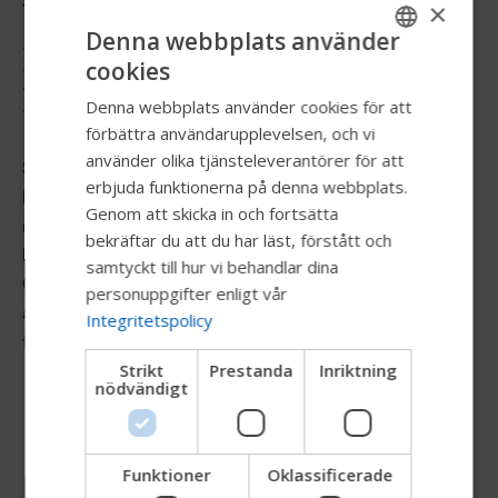
Styrsätt
×
Denna webbplats använder
Permobil knappbrytare för
cookies
ENGLISH
huvudstyrning
Denna webbplats använder cookies för att
SWEDISH
förbättra användarupplevelsen, och vi
FRENCH
använder olika tjänsteleverantörer för att
Stealth knappbrytare är en mångsidig och lättanvänd
erbjuda funktionerna på denna webbplats.
DUTCH
brytare för inmatning. Tack vare den enkla
Genom att skicka in och fortsätta
monteringskonsolen och den traditionella 3,5 mm-
GERMAN
bekräftar du att du har läst, förstått och
kontakten kan brytaren användas med Permobil Total
DANISH
samtyckt till hur vi behandlar dina
Control huvudstyrning, Omni-skärmen och en mängd
personuppgifter enligt vår
NORWEGIAN
andra alternativa drivsystem. Finns i svart – ytterligare
Integritetspolicy
färger är tillgängliga som tillval.
JAPANESE
Strikt
Prestanda
Inriktning
CHINESE (SIMPLIFIED)
nödvändigt
ITALIAN
SPANISH
Funktioner
Oklassificerade
Resurser