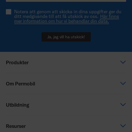
Notera att genom att skicka in dina uppgifter ger du
ditt medgivande till att få utskick av oss.
Här finns
mer information om hur vi behandlar din data.
Ja, jag vill ha utskick!
Produkter
Elektriska rullstolar
Om Permobil
Manuella rullstolar
Sittande & Positionering
Det här är Permobil
Utbildning
Drivaggregat
Våra varumärken
Service
Karriär
Utbildning
Resurser