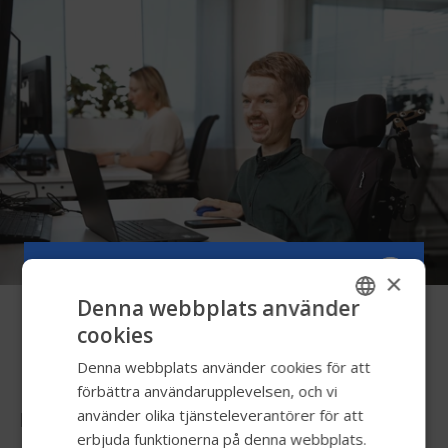
×
Denna webbplats använder
cookies
ENGLISH
Karriärmöjligheter i
Denna webbplats använder cookies för att
SWEDISH
förbättra användarupplevelsen, och vi
FRENCH
använder olika tjänsteleverantörer för att
Lediga vakanser
erbjuda funktionerna på denna webbplats.
DUTCH