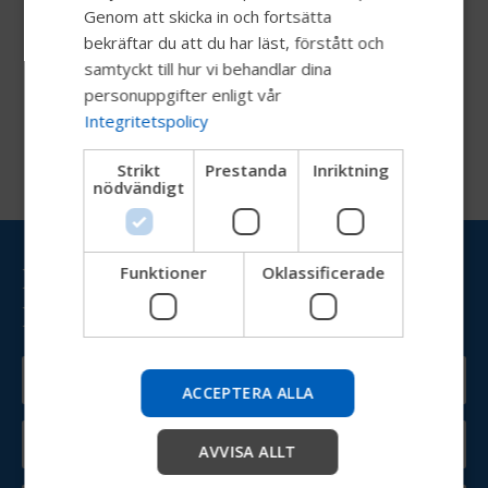
Genom att skicka in och fortsätta
GERMAN
bekräftar du att du har läst, förstått och
DANISH
samtyckt till hur vi behandlar dina
personuppgifter enligt vår
NORWEGIAN
Integritetspolicy
JAPANESE
Strikt
Prestanda
Inriktning
CHINESE (SIMPLIFIED)
nödvändigt
ITALIAN
SPANISH
Håll dig uppdaterad om
Funktioner
Oklassificerade
Prova vår nya Permobil-
Permobil
guide
Vi testar ett snabbare sätt att utforska produkter, få
ACCEPTERA ALLA
företagsinformation och hitta enhetssupport.
AVVISA ALLT
Starta