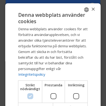
Permobil - The Year-End Report
×
2025_single page.pdf
Denna webbplats använder
cookies
ENGLISH
Permobil Code of Conduct
Denna webbplats använder cookies för att
SWEDISH
förbättra användarupplevelsen, och vi
Permobil General Terms and Conditions for
FRENCH
använder olika tjänsteleverantörer för att
Suppliers
erbjuda funktionerna på denna webbplats.
DUTCH
Genom att skicka in och fortsätta
GERMAN
Permobil Global Compact COP_2022
bekräftar du att du har läst, förstått och
DANISH
covering 2021
samtyckt till hur vi behandlar dina
personuppgifter enligt vår
NORWEGIAN
Integritetspolicy
Permobil Supplier Quality Manual 2024
JAPANESE
Strikt
Prestanda
Inriktning
CHINESE (SIMPLIFIED)
nödvändigt
Permobil Sustainability Report 2023
ITALIAN
SPANISH
Permobil tillbehör och artiklar M- och F-