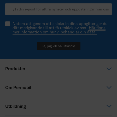
Notera att genom att skicka in dina uppgifter ger du
ditt medgivande till att få utskick av oss.
Här finns
mer information om hur vi behandlar din data.
Ja, jag vill ha utskick!
Produkter
Elektriska rullstolar
Om Permobil
Manuella rullstolar
Sittande & Positionering
Det här är Permobil
Utbildning
Drivaggregat
Våra varumärken