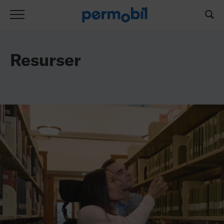
Resurslista
Resurser