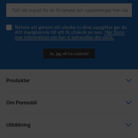
Notera att genom att skicka in dina uppgifter ger du
ditt medgivande till att få utskick av oss.
Här finns
mer information om hur vi behandlar din data.
Ja, jag vill ha utskick!
Produkter
Elektriska rullstolar
Om Permobil
Manuella rullstolar
Sittande & Positionering
Det här är Permobil
Utbildning
Drivaggregat
Våra varumärken