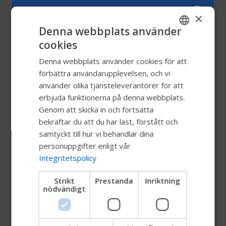
×
Roho Hybrid Elite 1 och 2 kammrar
Denna webbplats använder
produktdata
cookies
ENGLISH
Denna webbplats använder cookies för att
Roho Quadtro Select produktdata
SWEDISH
förbättra användarupplevelsen, och vi
FRENCH
använder olika tjänsteleverantörer för att
Specifikationer Luftkompressor
erbjuda funktionerna på denna webbplats.
DUTCH
Genom att skicka in och fortsätta
GERMAN
bekräftar du att du har läst, förstått och
Tekniska fakta Bambino 3
DANISH
samtyckt till hur vi behandlar dina
personuppgifter enligt vår
NORWEGIAN
Integritetspolicy
Tekniska fakta Micro3
JAPANESE
Strikt
Prestanda
Inriktning
CHINESE (SIMPLIFIED)
nödvändigt
Tekniska fakta S3
ITALIAN
SPANISH
Tekniska fakta S3 0°