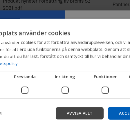
Produkt nyheter Förbättring av broms S3
Panther
2021.pdf
Produkt nyheter Förbättring chassilack 2021.pdf
Panther
plats använder cookies
Prova vår ny
nvänder cookies för att förbättra användarupplevelsen, och vi a
Produkt nyheter Fotplatta Carbon 2022.pdf
Panther
er för att erbjuda funktionerna på denna webbplats. Genom att sk
Permobil-gu
r du att du har läst, förstått och samtyckt till hur vi behandlar d
Produkt nyheter Hög broms 2023.pdf
Panther
tetspolicy
Vi testar ett snabbare sätt
Prestanda
Inriktning
Funktioner
produkter, få företagsinfor
Produkt nyheter Infastning 22 maxgrepp
Panther
enhetssupport.
2021.pdf
Starta
Produkt nyheter Korhantag Ver2 2021.pdf
Panther
R
AVVISA ALLT
ACCE
Produkt nyheter Micro tippskydd 2022.pdf
Panther