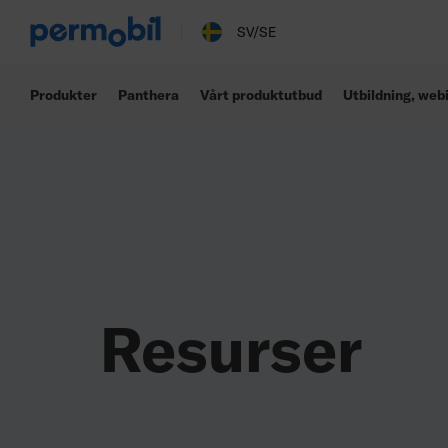
Resurslista
SV/SE
Produkter
Panthera
Vårt produktutbud
Utbildning, web
Resurser