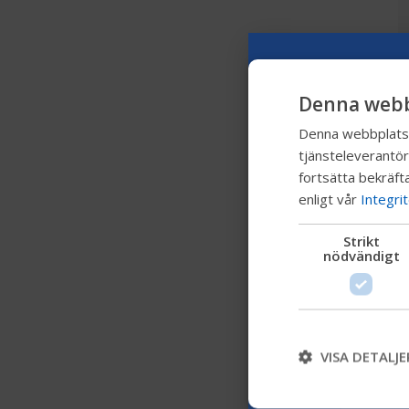
Denna webb
Denna webbplats a
tjänsteleverantör
fortsätta bekräfta
enligt vår
Integri
Strikt
nödvändigt
VISA DETALJE