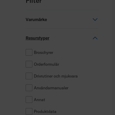
Filter
Varumärke
Permobil
Resurstyper
Panthera
Broschyrer
ROHO
Orderformulär
Comfort
Drivrutiner och mjukvara
SmartDrive
Användarmanualer
Annat
Produktdata