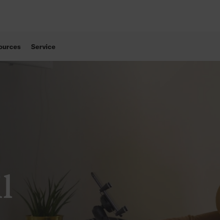
ources
Service
l