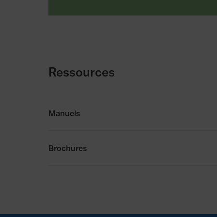
Ressources
Manuels
Manuels
Brochures
MyPermobil_Activation_Qui
Brochures
MyPermobil Brochure