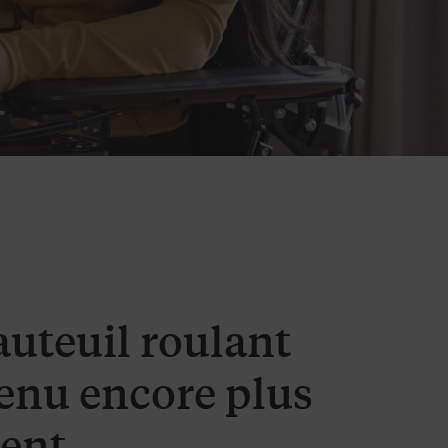
auteuil roulant
venu encore plus
gent.