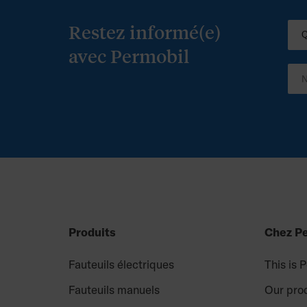
Restez informé(e)
avec Permobil
Produits
Chez P
Fauteuils électriques
This is 
Fauteuils manuels
Our pro