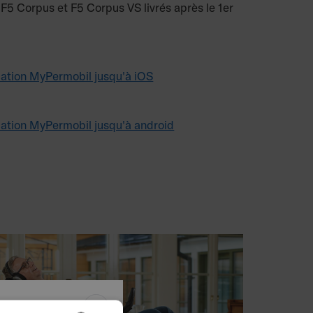
F5 Corpus et F5 Corpus VS livrés après le 1
er
cation MyPermobil jusqu'à iOS
cation MyPermobil jusqu'à android