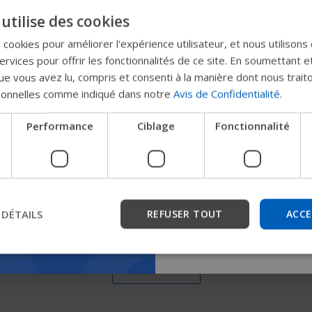
Essayez notr
utilise des cookies
nouveau gui
s cookies pour améliorer l'expérience utilisateur, et nous utilisons
rvices pour offrir les fonctionnalités de ce site. En soumettant e
Permobil
e vous avez lu, compris et consenti à la manière dont nous trait
État de la batterie
sonnelles comme indiqué dans notre
Avis de Confidentialité
.
L’état de la batterie vous aide à connaître
Nous testons un moyen plu
quelle distance vous pouvez encore
Performance
Ciblage
Fonctionnalité
les produits, d'obtenir des
parcourir avant de devoir la recharger.
l'entreprise et de trouver 
les appareils.
 DÉTAILS
REFUSER TOUT
ACCE
Commencer
Load More