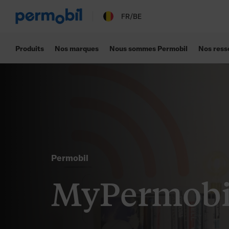
FR/BE
Produits
Nos marques
Nous sommes Permobil
Nos ress
Permobil
MyPermobi