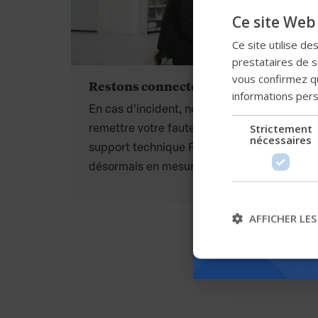
Ce site Web 
Ce site utilise de
prestataires de se
vous confirmez qu
Restons connectés
informations per
En cas d'incident, nous sommes là pour
remettre votre fauteuil en marche. Votre
Strictement
nécessaires
support technique Permobil est
désormais en mesure d’accéder à
distance aux données de votre fauteuil
roulant pour faciliter le dépannage et
AFFICHER LES
gérer les erreurs potentielles dans les
meilleurs délais possibles.