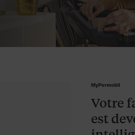
MyPermobil
Votre f
est de
intelli