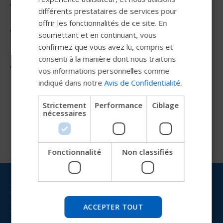
Dispositif à traction avant
FRENCH
différents prestataires de services pour
pour fauteuils manuels
offrir les fonctionnalités de ce site. En
DUTCH
Ecran LCD pour configurer
soumettant et en continuant, vous
GERMAN
et personnaliser votre
confirmez que vous avez lu, compris et
conduite
DANISH
consenti à la manière dont nous traitons
Livraison rapide et montage
vos informations personnelles comme
NORWEGIAN
facile
indiqué dans notre
Avis de Confidentialité
.
JAPANESE
Strictement
Performance
Ciblage
CHINESE (SIMPLIFIED)
nécessaires
ITALIAN
SPANISH
Fonctionnalité
Non classifiés
Essayez notre nouveau guide
Permobil
Restez informé(e) avec
Nous testons un moyen plus rapide d'explorer les
Permobil
produits, d'obtenir des informations sur l'entreprise et
ACCEPTER TOUT
de trouver une assistance pour les appareils.