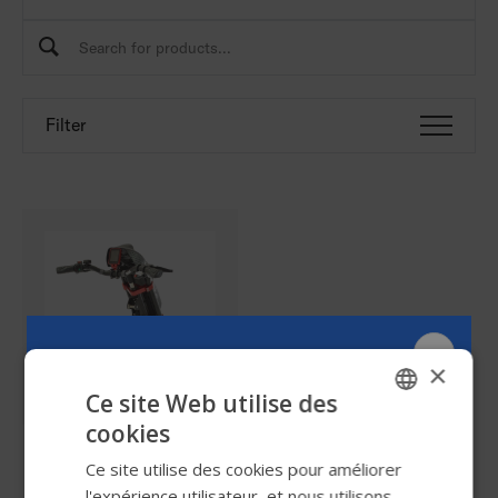
Rechercher sur Permobil
Filter
×
Ce site Web utilise des
cookies
ENGLISH
Mototronik
Ce site utilise des cookies pour améliorer
SWEDISH
l'expérience utilisateur, et nous utilisons