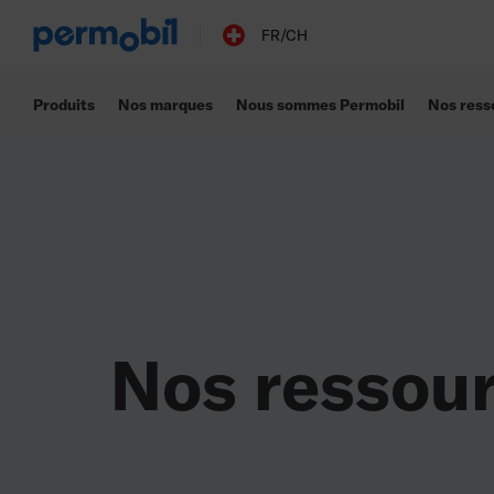
Liste de ressources
FR/CH
Produits
Nos marques
Nous sommes Permobil
Nos ress
Nos ressou