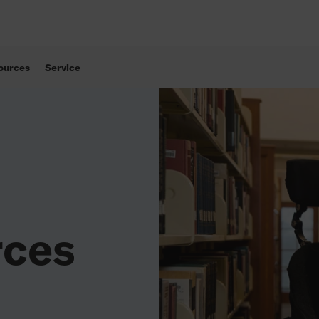
ources
Service
rces