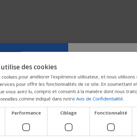
Essayez notr
utilise des cookies
nouveau gui
s cookies pour améliorer l'expérience utilisateur, et nous utilisons
rvices pour offrir les fonctionnalités de ce site. En soumettant e
Permobil
e vous avez lu, compris et consenti à la manière dont nous trait
sonnelles comme indiqué dans notre
Avis de Confidentialité
.
Nous testons un moyen plu
Performance
Ciblage
Fonctionnalité
les produits, d'obtenir des
l'entreprise et de trouver 
les appareils.