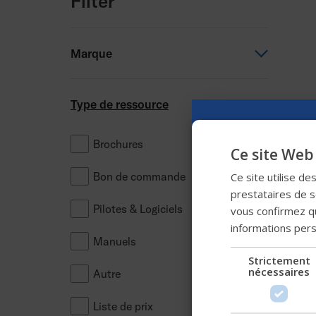
Filter
Marque
Permobil
Type de ressource
TiLite
Brochures
Ce site Web 
Progeo
Bon de commande
Ce site utilise de
Panthera
prestataires de se
Pilotes & Logiciels
vous confirmez qu
Comfort
informations per
Manuels
SmartDrive
Strictement
nécessaires
Autre
Liste de prix