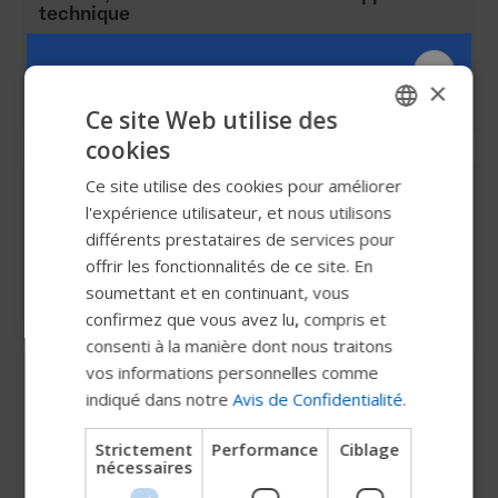
technique
techsupport_ch@permobil.com
×
+41 41 672 76 00
Ce site Web utilise des
cookies
ENGLISH
Ce site utilise des cookies pour améliorer
Si vous avez des questions ou des besoins en
SWEDISH
matière de marketing, veuillez envoyer un e-
l'expérience utilisateur, et nous utilisons
mail à :
FRENCH
différents prestataires de services pour
offrir les fonctionnalités de ce site. En
DUTCH
marketing_ch@permobil.com
soumettant et en continuant, vous
GERMAN
confirmez que vous avez lu, compris et
DANISH
consenti à la manière dont nous traitons
vos informations personnelles comme
Bon de retour / Demande de garantie /
NORWEGIAN
Borderau d'accompagnement Roho
indiqué dans notre
Avis de Confidentialité
.
JAPANESE
Si vous souhaitez
retourner des articles
, veuillez
Strictement
Performance
Ciblage
CHINESE (SIMPLIFIED)
nécessaires
utiliser le formulaire "Bon_de_retour_CH".
ITALIAN