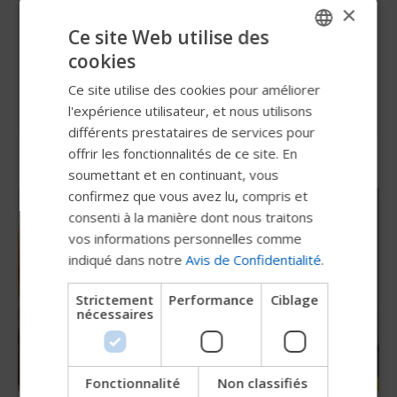
×
Innovating for Individuals
Ce site Web utilise des
cookies
ENGLISH
depuis 1967
Ce site utilise des cookies pour améliorer
SWEDISH
l'expérience utilisateur, et nous utilisons
FRENCH
différents prestataires de services pour
offrir les fonctionnalités de ce site. En
DUTCH
soumettant et en continuant, vous
GERMAN
confirmez que vous avez lu, compris et
DANISH
consenti à la manière dont nous traitons
vos informations personnelles comme
NORWEGIAN
indiqué dans notre
Avis de Confidentialité
.
JAPANESE
Strictement
Performance
Ciblage
CHINESE (SIMPLIFIED)
nécessaires
ITALIAN
SPANISH
Fonctionnalité
Non classifiés
Essayez notre nouveau guide