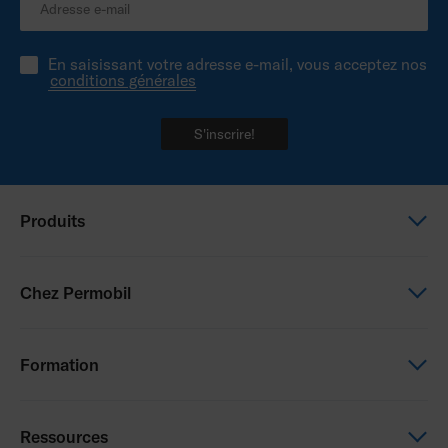
En saisissant votre adresse e-mail, vous acceptez nos
conditions générales
S'inscrire!
Produits
Fauteuils électriques
Chez Permobil
Fauteuils manuels
Assise et Positionnement
Nous sommes Permobil
Formation
Assistance électrique
Nos marques
Carrières
Permobil Academy
Ressources