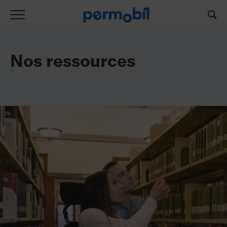
Liste de ressources
Nos ressources