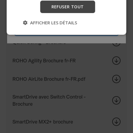
Progeo Tekna Advance Brochure
REFUSER TOUT
Commencer
AFFICHER LES DÉTAILS
Progeo Tekna Tilt 2.0 - Brochure
Passer
Quick Config - Brochure
ROHO Agility Brochure fr-FR
ROHO AirLite Brochure fr-FR.pdf
SmartDrive avec Switch Control -
Brochure
SmartDrive MX2+ brochure