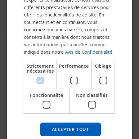
FRENCH
différents prestataires de services pour
Progeo Duke Brochure
offrir les fonctionnalités de ce site. En
DUTCH
soumettant et en continuant, vous
GERMAN
Progeo Ego Brochure
confirmez que vous avez lu, compris et
DANISH
consenti à la manière dont nous traitons
vos informations personnelles comme
NORWEGIAN
Progeo Exelle Brochure
indiqué dans notre
Avis de Confidentialité
.
JAPANESE
Strictement
Performance
Ciblage
Progeo Exelle Vario Brochure
CHINESE (SIMPLIFIED)
nécessaires
ITALIAN
Progeo Joker Energy Brochure (1)
SPANISH
Fonctionnalité
Non classifiés
Essayez notre nouveau guide
Progeo Joker R2 Brochure
Permobil
Nous testons un moyen plus rapide d'explorer les
Progeo Tekna Adv. Swing Away Brochure
produits, d'obtenir des informations sur l'entreprise et
ACCEPTER TOUT
de trouver une assistance pour les appareils.