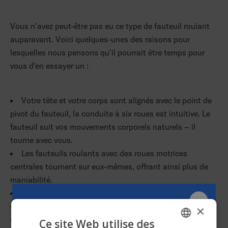
Vous n'avez peut-être pas eu ce type de fauteuil roulant
auparavant. Voici quelques-unes des raisons pour
lesquelles nous pensons qu'il pourrait être temps pour
vous d'en essayer un :
Votre tête et votre corps sont alignés avec le point de
pivot du fauteuil, la conduite à six roues est intuitive. Le
fauteuil suit vos mouvements corporels naturels – il
tourne avec vous.
Les fauteuils roulants avec des roues motrices
centrales tournent sur eux-mêmes, offrant ainsi plus de
maniabilité.
L'encombrement est réduit devant vous par rapport à
un fauteuil à propulsion (Permobil a réussi à déplacer le
×
siège encore plus en avant). Cela rend le fauteuil plus
Ce site Web utilise des