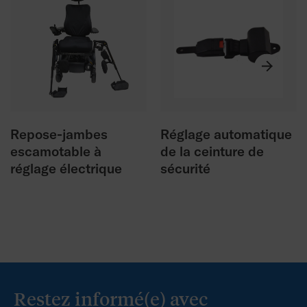
M3 Corpus model version 2
Brochures
Catalogue Produits Permobil 2025
Repose-jambes
Réglage automatique
escamotable à
de la ceinture de
réglage électrique
sécurité
Restez informé(e) avec