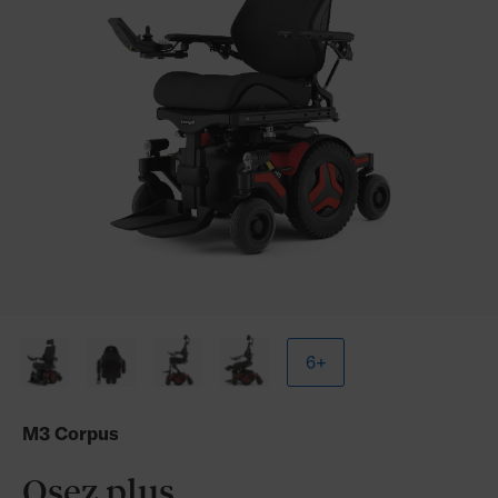
6+
M3 Corpus
Osez plus