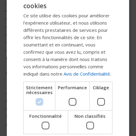
maniable et permet un meilleur accès à l'environnement.
cookies
ENGLISH
Une meilleure répartition du poids (car vous êtes au-
Ce site utilise des cookies pour améliorer
SWEDISH
dessus des roues motrices) donne une meilleure stabilité,
l'expérience utilisateur, et nous utilisons
en particulier dans les rampes d'accès et plans inclinés.
FRENCH
différents prestataires de services pour
Les fauteuils à six roues peuvent désormais être
offrir les fonctionnalités de ce site. En
DUTCH
comparés aux fauteuils à propulsion en termes de vitesse
soumettant et en continuant, vous
GERMAN
et de confort de conduite, surtout en extérieur. Notre M3
confirmez que vous avez lu, compris et
Corpus a une vitesse maximale de 10 km/h.
DANISH
consenti à la manière dont nous traitons
vos informations personnelles comme
NORWEGIAN
Avantages
indiqué dans notre
Avis de Confidentialité
.
JAPANESE
Strictement
Performance
Ciblage
CHINESE (SIMPLIFIED)
nécessaires
Avec le M3 Corpus, nous nous assurons d'apporter la
ITALIAN
meilleure solution à nos utilisateurs. Nous comprenons
qu'il est important que la conduite soit confortable,
SPANISH
Fonctionnalité
Non classifiés
intuitive et que les fauteuils soient programmables pour
Essayez notre nouveau guide
répondre aux besoins de l'utilisateur.
Permobil