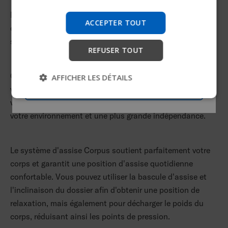
Nous testons un moyen plus rapide d'explorer les
Nous offrons un niveau de stabilité inégalé grâce à la
produits, d'obtenir des informations sur l'entreprise et
ACCEPTER TOUT
combinaison de la base motrice, du système de
de trouver une assistance pour les appareils.
suspensions et du support d'assise à trois points.
REFUSER TOUT
Commencer
Cette stabilité nous a permis de déplacer l'assise Corpus
AFFICHER LES DÉTAILS
Passer
vers l'avant, ce qui signifie moins d'encombrement devant
vous, une conduite plus intuitive, un meilleur accès à
votre environnement et une plus grande indépendance.
Le système d'assise Corpus soutient parfaitement votre
corps et garantit une position d'assise quotidienne
confortable. Vous pouvez utiliser la bascule d'assise et
l'inclinaison du dossier afin d'obtenir une position de
relaxation, mais également pour décharger le poids du
corps, réduisant ainsi les points de pression.