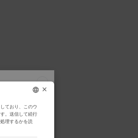
×
bilガイド
用しており、このウ
ENGLISH
ます。送信して続行
さい
SWEDISH
に処理するかを読
FRENCH
取得、デバイスサポ
DUTCH