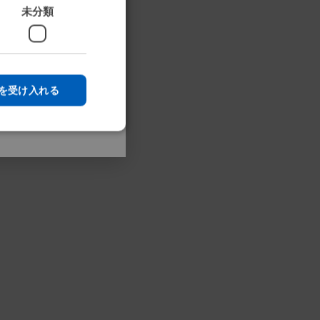
行う方法をテスト中
未分類
GERMAN
DANISH
NORWEGIAN
スキップ
を受け入れる
JAPANESE
CHINESE (SIMPLIFIED)
ITALIAN
SPANISH