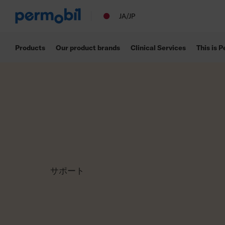
JA/JP
Products
Our product brands
Clinical Services
This is 
サポート