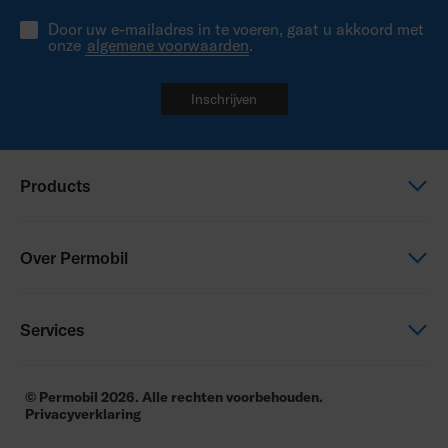
Door uw e-mailadres in te voeren, gaat u akkoord met
onze
algemene voorwaarden
.
Inschrijven
Products
Elektrische rolstoel
Over Permobil
Zitten en Positioneren
Power Assist
Dit is Permobil
Services
Onze productmerken
Carrières
Fleet Management
© Permobil 2026. Alle rechten voorbehouden.
Privacyverklaring
Contact
Permobil Academy