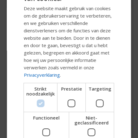
Deze website maakt gebruik van cookies
SWEDISH
om de gebruikerservaring te verbeteren,
FRENCH
en we gebruiken verschillende
Lokale opleidingen
dienstverleners om de functies van deze
DUTCH
website aan te bieden. Door in te dienen
Wij stemmen de opleiding af op uw behoeften.
GERMAN
en door te gaan, bevestigt u dat u hebt
Klinische en technische opleiding. Binnenkort
DANISH
gelezen, begrepen en akkoord gaat met
zullen wij hier de soorten lokale opleidingen
hoe wij uw persoonlijke informatie
NORWEGIAN
presenteren die wij aanbieden en op maat maken.
verwerken zoals vermeld in onze
Vul het onderstaande formulier in of neem contact
JAPANESE
Privacyverklaring
.
op met uw lokale Permobil contactpersoon om uw
CHINESE (SIMPLIFIED)
gepersonaliseerde training met ons te plannen!
Strikt
Prestatie
Targeting
noodzakelijk
ITALIAN
SPANISH
Contactformulier opleidingen
Functioneel
Niet-
Probeer onze nieuwe
geclassificeerd
Permobil-gids