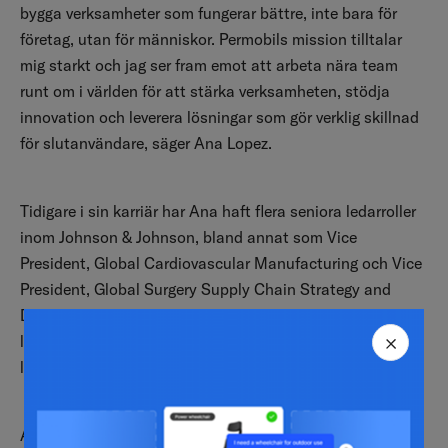
bygga verksamheter som fungerar bättre, inte bara för
företag, utan för människor. Permobils mission tilltalar
mig starkt och jag ser fram emot att arbeta nära team
runt om i världen för att stärka verksamheten, stödja
innovation och leverera lösningar som gör verklig skillnad
för slutanvändare, säger Ana Lopez.
Tidigare i sin karriär har Ana haft flera seniora ledarroller
inom Johnson & Johnson, bland annat som Vice
President, Global Cardiovascular Manufacturing och Vice
President, Global Surgery Supply Chain Strategy and
Deployment. Hon har lett globala tillverknings
‑
och
leveranskedjeorganisationer inom medicinteknik,
l
äkemedel och konsumenthälsa.
Ana har en MBA i Healthcare Management från Regis