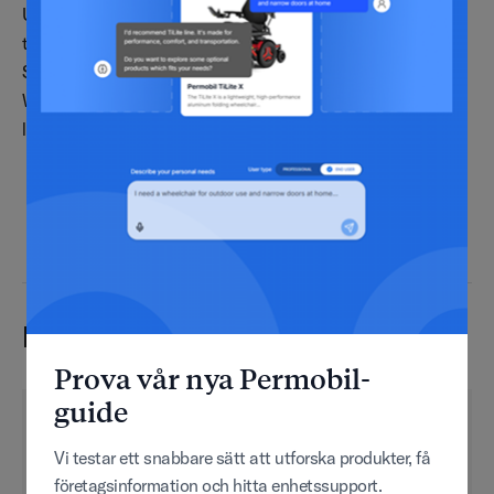
University samt utbildning inom industriell teknik. Hon är
tvåspråkig i engelska och spanska och certifierad Six
Sigma Black Belt. Ana kommer att rapportera till Chuck
Witkowski, vd för Permobil, och ingå i företagets globala
ledningsgrupp.
Följ oss
Media contact
Prova vår nya Permobil-
guide
Vi testar ett snabbare sätt att utforska produkter, få
företagsinformation och hitta enhetssupport.