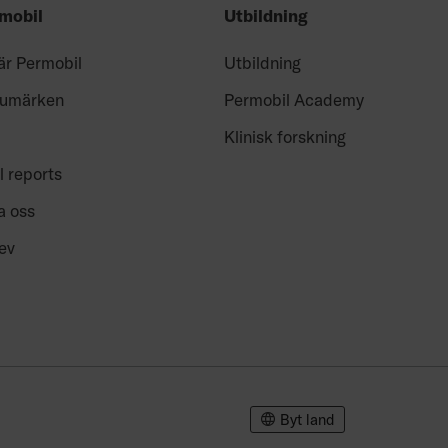
mobil
Utbildning
är Permobil
Utbildning
rumärken
Permobil Academy
Klinisk forskning
l reports
a oss
ev
Byt land