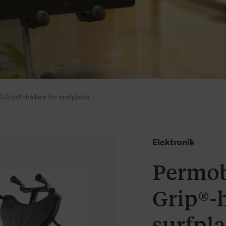
Grip®-hållare för surfplatta
Elektronik
Permob
Grip®-h
surfpla