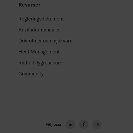
Resurser
Regleringsdokument
Användarmanualer
Drivrutiner och mjukvara
Fleet Management
Råd till flygresenärer
Community
Följ oss:
linkedin
facebook
instagram