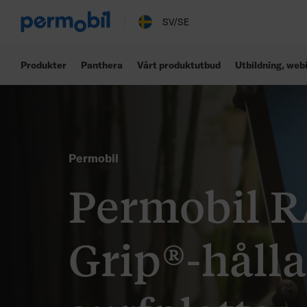
SV/SE
Produkter
Panthera
Vårt produktutbud
Utbildning, web
Permobil
Permobil 
Grip®-hålla