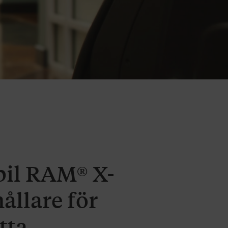
il RAM® X-
ållare för
tta