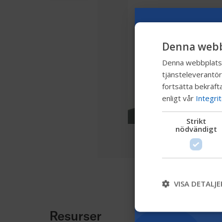
Denna webb
Denna webbplats a
tjänsteleverantör
fortsätta bekräfta
enligt vår
Integri
Strikt
nödvändigt
VISA DETALJE
Resurser