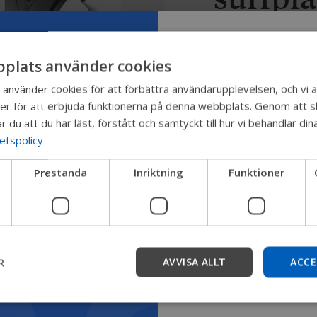
Du kan använda din 
plats använder cookies
underhållning med 
Prova vår ny
Nu kan du ha din mob
nvänder cookies för att förbättra användarupplevelsen, och vi a
er för att erbjuda funktionerna på denna webbplats. Genom att sk
du behöver den, me
Permobil-gu
r du att du har läst, förstått och samtyckt till hur vi behandlar d
surfplatta. X-Grip® 
tetspolicy
utan skyddsfodral. 
Vi testar ett snabbare sätt
monteringssystem k
Prestanda
Inriktning
Funktioner
produkter, få företagsinfor
på din Permobil, vil
enhetssupport.
Starta
R
AVVISA ALLT
ACCE