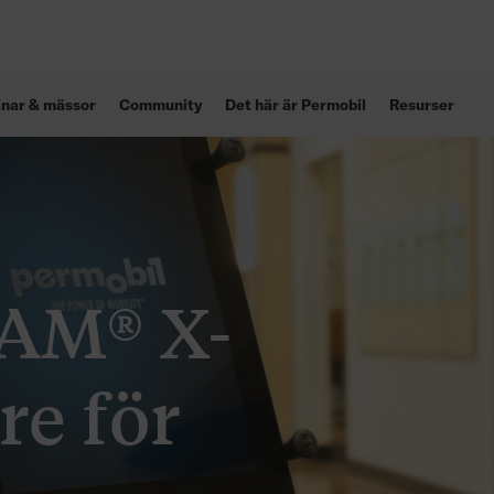
inar & mässor
Community
Det här är Permobil
Resurser
RAM® X-
re för