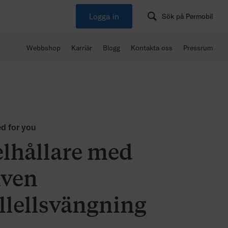
Logga in
Sök på Permobil
Webbshop
Karriär
Blogg
Kontakta oss
Pressrum
ed for you
lhållare med
iven
llellsvängning