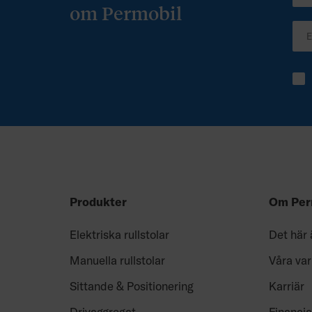
om Permobil
Produkter
Om Per
Elektriska rullstolar
Det här 
Manuella rullstolar
Våra va
Sittande & Positionering
Karriär
Drivaggregat
Financia