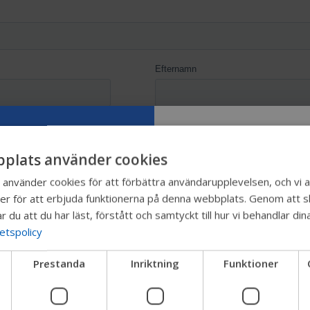
plats använder cookies
Prova vår ny
nvänder cookies för att förbättra användarupplevelsen, och vi a
er för att erbjuda funktionerna på denna webbplats. Genom att sk
Permobil-gu
r du att du har läst, förstått och samtyckt till hur vi behandlar d
tetspolicy
Vi testar ett snabbare sätt
Prestanda
Inriktning
Funktioner
produkter, få företagsinfor
enhetssupport.