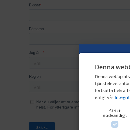
Denna webb
Denna webbplats a
tjänsteleverantör
fortsätta bekräfta
enligt vår
Integri
Strikt
nödvändigt