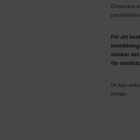
Observera at
panelhållare
För att bes
beställnin
skickar de
för elrullst
Du kan också
nedan: