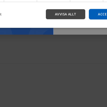
Starta
R
AVVISA ALLT
ACCE
Orderformulär
Standardanapssningar
Orderformulär Excel