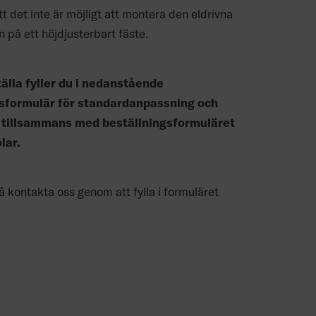
t det inte är möjligt att montera den eldrivna
n på ett höjdjusterbart fäste.
tälla fyller du i nedanstående
gsformulär för standardanpassning och
t tillsammans med beställningsformuläret
olar.
 kontakta oss genom att fylla i formuläret