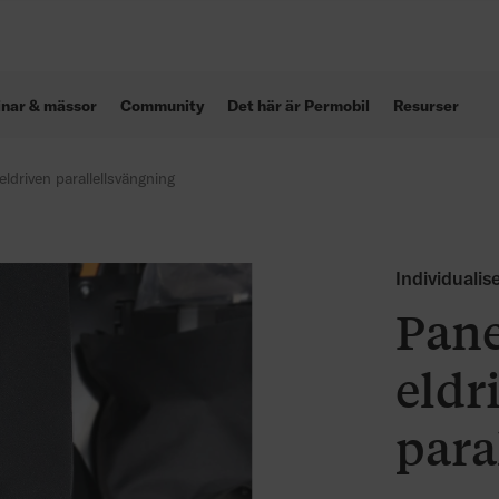
inar & mässor
Community
Det här är Permobil
Resurser
eldriven parallellsvängning
Individualis
Pane
eldr
para