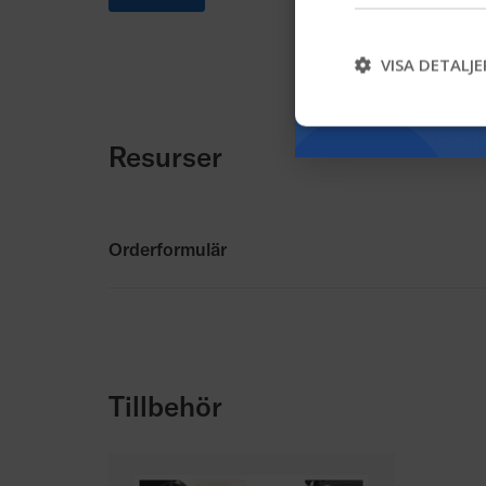
VISA DETALJE
Resurser
Orderformulär
Orderformulär
Standardanapssningar
Orderformulär pdf
Tillbehör