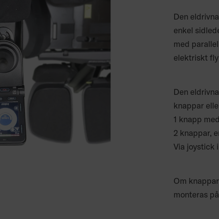
Den eldrivn
enkel sidlede
med parallell
elektriskt fl
Den eldrivna
knappar eller
1 knapp med
2 knappar, e
Via joystick 
Om knappar 
monteras på 