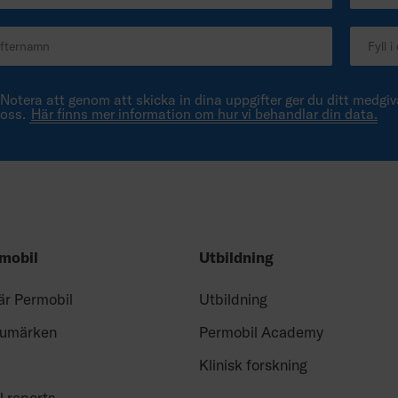
Notera att genom att skicka in dina uppgifter ger du ditt medgiva
oss.
Här finns mer information om hur vi behandlar din data.
mobil
Utbildning
är Permobil
Utbildning
rumärken
Permobil Academy
Klinisk forskning
l reports