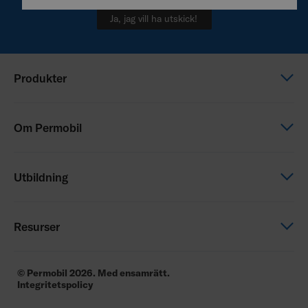
Ja, jag vill ha utskick!
Produkter
Elektriska rullstolar
Om Permobil
Manuella rullstolar
Sittande & Positionering
Det här är Permobil
Utbildning
Drivaggregat
Våra varumärken
Service
Karriär
Utbildning
Resurser
Financial reports
Permobil Academy
Kontakta oss
Klinisk forskning
Regleringsdokument
© Permobil 2026. Med ensamrätt.
Integritetspolicy
Nyhetbrev
Användarmanualer