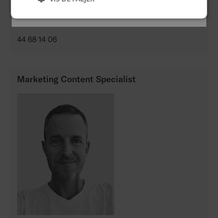
Spring over
trine.jensen@permobil.com
44 68 14 06
Marketing Content Specialist