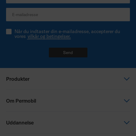
Når du indtaster din e-mailadresse, accepterer du
vores
vilkår og betingelser.
Send
Produkter
Elektriske kørestole
Om Permobil
Manuelle kørestole
Sæder og positionering
Dette er Permobil
Uddannelse
Hjælpemotorer til kørestole
Vores varemærker