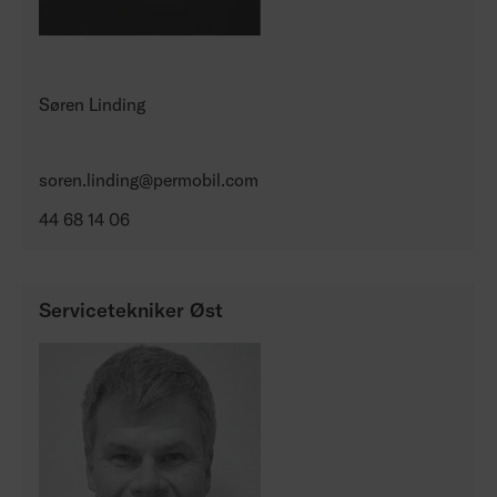
Søren Linding
soren.linding@permobil.com
44 68 14 06
Servicetekniker Øst