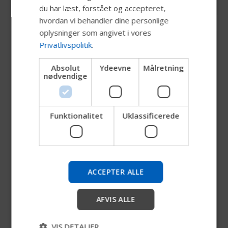
44 68 14 06
GERMAN
du har læst, forstået og accepteret,
DANISH
hvordan vi behandler dine personlige
oplysninger som angivet i vores
NORWEGIAN
Commercial Marketing Manager
Privatlivspolitik
.
JAPANESE
Absolut
Ydeevne
Målretning
CHINESE (SIMPLIFIED)
nødvendige
ITALIAN
SPANISH
Funktionalitet
Uklassificerede
Prøv vores nye Permobil-
guide
Vi tester en hurtigere måde at udforske produkter, få
ACCEPTER ALLE
virksomhedsoplysninger og finde enhedssupport.
AFVIS ALLE
Start
Trine Marqvard Jensen
VIS DETALJER