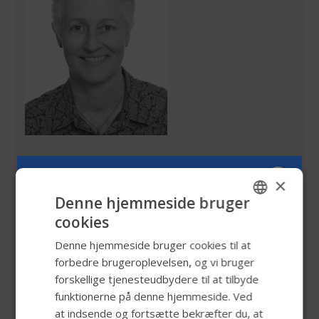
Birgitte Høg
×
Denne hjemmeside bruger
cookies
ENGLISH
For spørgsmål vedrørende udbud og aftaler, kontakt
Denne hjemmeside bruger cookies til at
gerne vores Tender Manager
SWEDISH
forbedre brugeroplevelsen, og vi bruger
FRENCH
forskellige tjenesteudbydere til at tilbyde
birgitte.hoeg@permobil.com
funktionerne på denne hjemmeside. Ved
DUTCH
at indsende og fortsætte bekræfter du, at