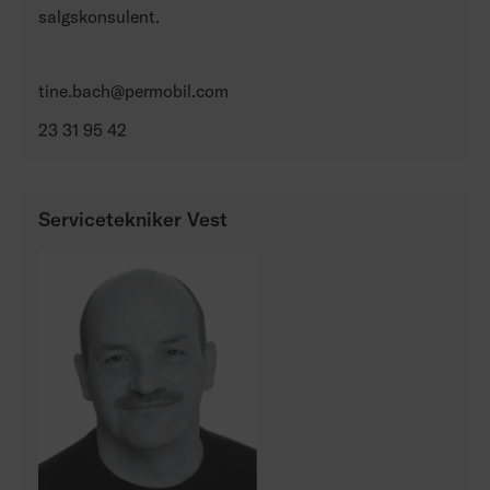
salgskonsulent.
tine.bach@permobil.com
23 31 95 42
Servicetekniker Vest