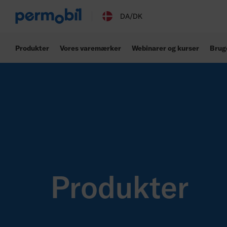
DA/DK
Produkter
Vores varemærker
Webinarer og kurser
Brug
Produkter