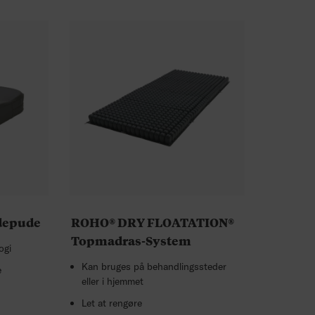
depude
ROHO® DRY FLOATATION®
Topmadras-System
ogi
Kan bruges på behandlingssteder
e
eller i hjemmet
Let at rengøre