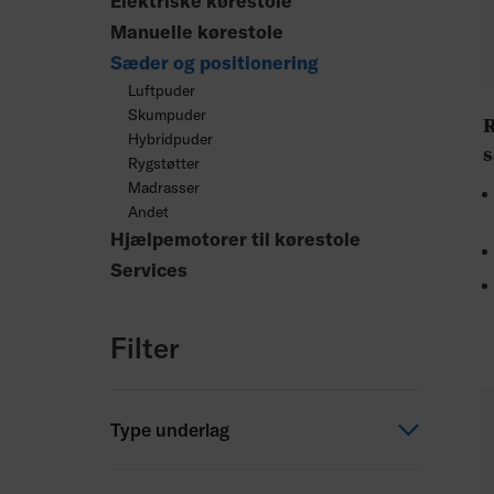
Elektriske kørestole
Manuelle kørestole
Sæder og positionering
Luftpuder
Skumpuder
R
Hybridpuder
Rygstøtter
Madrasser
Andet
Hjælpemotorer til kørestole
Services
Filter
Type underlag
Fast underlag