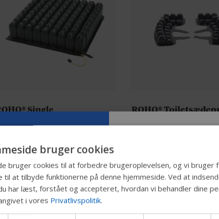
OHO® Single
ROHO® Toiletsædep
Compartment sædepude
Nem at anbringe og fastgø
ROHO DRY FLOATATION® teknologi
Justerbar
meside bruger cookies
Reducerer belastning af vævet
Nem at rengøre og desinfi
Prøv vores n
bruger cookies til at forbedre brugeroplevelsen, og vi bruger f
Fremmer blodcirkulationen
 til at tilbyde funktionerne på denne hjemmeside. Ved at indsen
Permobil-gu
du har læst, forstået og accepteret, hvordan vi behandler dine pe
angivet i vores
Privatlivspolitik
.
Vi tester en hurtigere måd