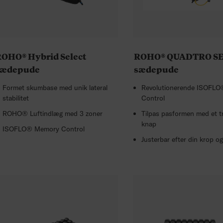
OHO® Hybrid Select
ROHO® QUADTRO S
sædepude
sædepude
Formet skumbase med unik lateral
Revolutionerende ISOFL
stabilitet
Control
ROHO® Luftindlæg med 3 zoner
Tilpas pasformen med et t
knap
ISOFLO® Memory Control
Justerbar efter din krop o