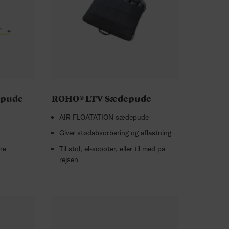
spude
ROHO® LTV Sædepude
AIR FLOATATION sædepude
Giver stødabsorbering og aflastning
ere
Til stol, el-scooter, eller til med på
rejsen