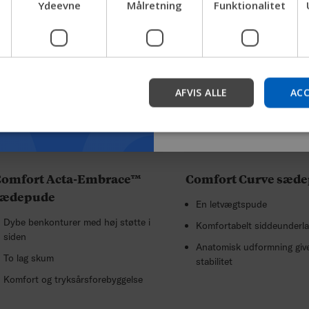
Ydeevne
Målretning
Funktionalitet
produkter, få virksomhedso
enhedssupport.
Start
AFVIS ALLE
ACC
Comfort Acta-Embrace™
Comfort Curve sæd
sædepude
En letvægtspude
Dybe benkonturer med høj støtte i
Komfortabelt siddeunderl
siden
Anatomisk udformning giv
To lag skum
stabilitet
Komfort og tryksårsforebyggelse