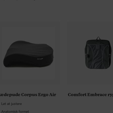
ædepude Corpus Ergo Air
Comfort Embrace r
Let at justere
Anatomisk formet