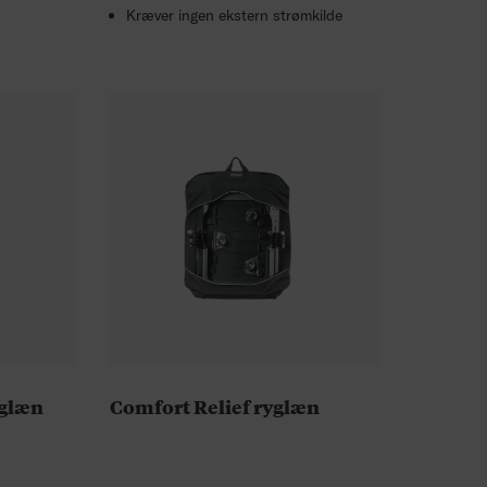
Kræver ingen ekstern strømkilde
yglæn
Comfort Relief ryglæn