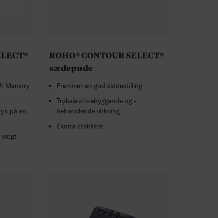
ELECT®
ROHO® CONTOUR SELECT®
sædepude
O® Memory
Fremmer en god siddestilling
Tryksårsforebyggende og -
ryk på en
behandlende virkning
Ekstra stabilitet
g vægt