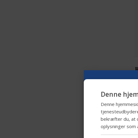
Ingen begrænsning
ROHO
ROHO Hybrid Series
Comfort
Comfort Acta Systems
R
Denne hjem
Denne hjemmeside 
tjenesteudbydere
bekræfter du, at 
oplysninger som 