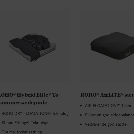
OHO® Hybrid Elite® To-
ROHO® AirLITE® sæ
kammer sædepude
AIR FLOATATION™ Teknol
ROHO DRY FLOATATION® Teknologi
Sikrer en god siddebalanc
Shape Fitting® Teknologi
Vedvarende god støtte
Optimal trykaflastning