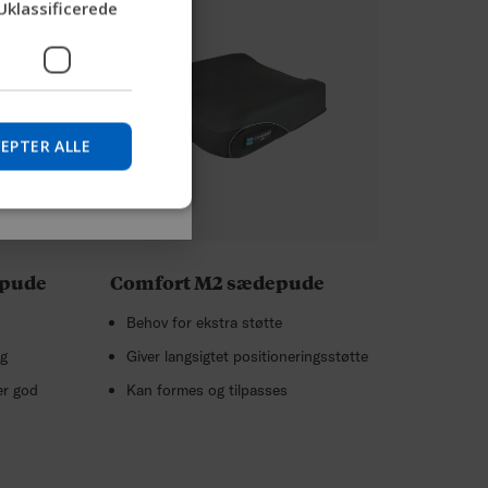
Uklassificerede
plysninger og finde
GERMAN
DANISH
NORWEGIAN
Spring over
JAPANESE
EPTER ALLE
CHINESE (SIMPLIFIED)
ITALIAN
SPANISH
epude
Comfort M2 sædepude
Behov for ekstra støtte
ag
Giver langsigtet positioneringsstøtte
er god
Kan formes og tilpasses