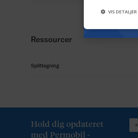
VIS DETALJER
Ressourcer
Splittegning
Splittegning
Amputionsbenstøtte
(engelsk).pdf
Hold dig opdateret
med Permobil -