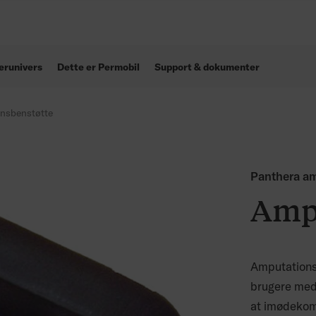
erunivers
Dette er Permobil
Support & dokumenter
onsbenstøtte
Panthera a
Amp
Amputationsb
brugere med
at imødekom