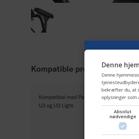
Denne hjem
Kompatible produkter
Denne hjemmeside 
tjenesteudbydere
bekræfter du, at 
oplysninger som 
Kompatibel med Panthera S3, S3 Swing,
U3 og U3 Light.
Absolut
nødvendige