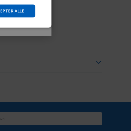
Spring over
JAPANESE
EPTER ALLE
CHINESE (SIMPLIFIED)
ITALIAN
SPANISH