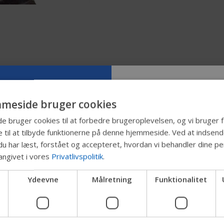
meside bruger cookies
Prøv vores n
bruger cookies til at forbedre brugeroplevelsen, og vi bruger f
 til at tilbyde funktionerne på denne hjemmeside. Ved at indsen
Permobil-gu
du har læst, forstået og accepteret, hvordan vi behandler dine pe
angivet i vores
Privatlivspolitik
.
Vi tester en hurtigere måd
Ydeevne
Målretning
Funktionalitet
produkter, få virksomhedso
enhedssupport.