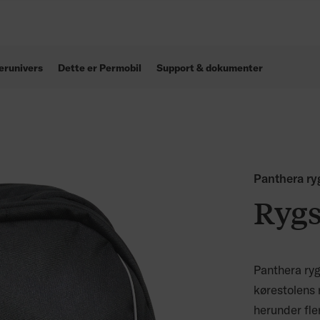
erunivers
Dette er Permobil
Support & dokumenter
Panthera r
Ryg
Panthera ryg
kørestolens
herunder fle