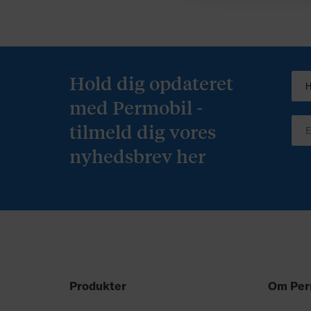
Brochure rygsæk (svensk).pd
Hold dig opdateret
med Permobil -
tilmeld dig vores
nyhedsbrev her
Produkter
Om Per