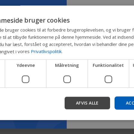
meside bruger cookies
5
more
Prøv vores n
bruger cookies til at forbedre brugeroplevelsen, og vi bruger f
 til at tilbyde funktionerne på denne hjemmeside. Ved at indsen
Permobil-gu
du har læst, forstået og accepteret, hvordan vi behandler dine pe
angivet i vores
Privatlivspolitik
.
Vi tester en hurtigere måd
Ydeevne
Målretning
Funktionalitet
produkter, få virksomhedso
enhedssupport.
Start
AFVIS ALLE
ACC