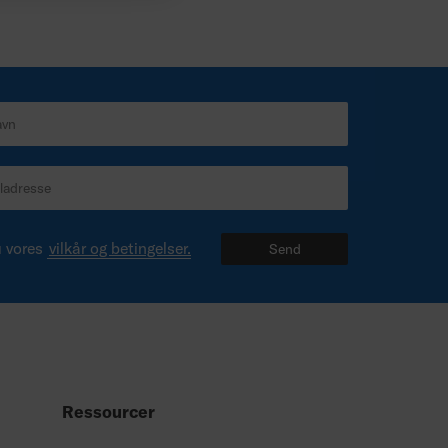
u vores
vilkår og betingelser.
Send
Ressourcer