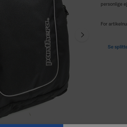
personlige e
For artikeln
Se split