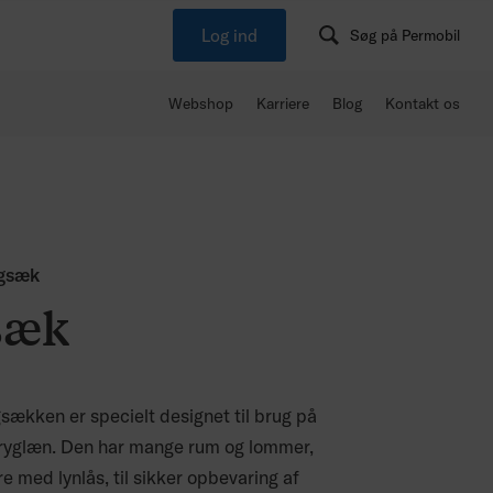
Log ind
Søg på Permobil
Webshop
Karriere
Blog
Kontakt os
ygsæk
sæk
sækken er specielt designet til brug på
 ryglæn. Den har mange rum og lommer,
re med lynlås, til sikker opbevaring af