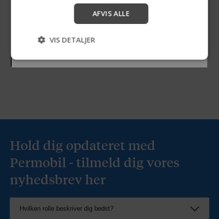
AFVIS ALLE
Start
VIS DETALJER
Spring over
Ressourcer
Hold dig opdateret med
Permobil - tilmeld dig vores
nyhedsbrev her