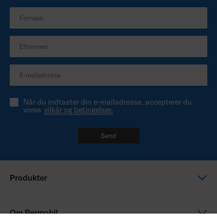
Når du indtaster din e-mailadresse, accepterer du
vores
vilkår og betingelser.
Send
Produkter
Elektriske kørestole
Om Permobil