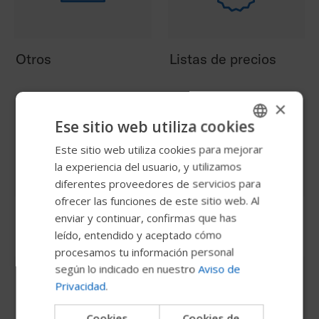
Otros
Listas de precios
×
Ese sitio web utiliza cookies
Este sitio web utiliza cookies para mejorar
ENGLISH
la experiencia del usuario, y utilizamos
SWEDISH
diferentes proveedores de servicios para
FRENCH
ofrecer las funciones de este sitio web. Al
Datos de producto
Manuales técnicos
enviar y continuar, confirmas que has
DUTCH
leído, entendido y aceptado cómo
GERMAN
procesamos tu información personal
según lo indicado en nuestro
Aviso de
DANISH
Privacidad
.
NORWEGIAN
Cookies
Cookies de
JAPANESE