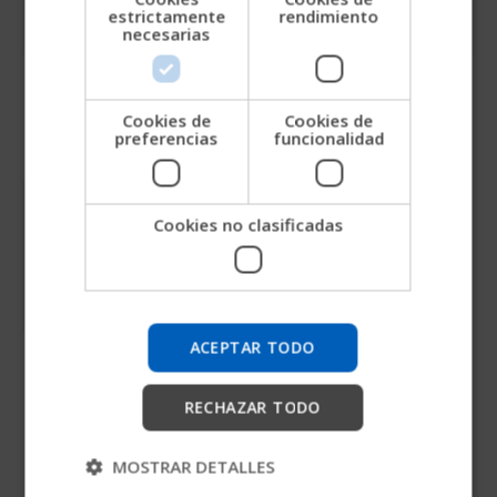
estrictamente
rendimiento
necesarias
CHINESE (SIMPLIFIED)
ITALIAN
Documentos
Manuales de servicio
SPANISH
reglamentarios
Cookies de
Cookies de
preferencias
funcionalidad
Prueba nuestra nueva guía
Permobil
Cookies no clasificadas
Estamos probando una forma más rápida de
explorar productos, obtener información de la
empresa y encontrar soporte para dispositivos.
ACEPTAR TODO
Instrucciones de
montaje
Iniciar
RECHAZAR TODO
Omitir
MOSTRAR DETALLES