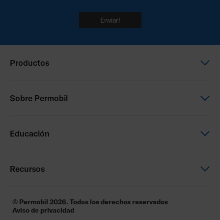
Enviar!
Productos
Sillas de ruedas eléctricas
Sobre Permobil
Sillas de ruedas manuales
Asiento y posicionamiento
This is Permobil
Educación
Asistencia eléctrica
Nuestras marcas de productos
Carreras
Permobil Academy
Recursos
Manuals and product data
© Permobil 2026. Todos los derechos reservados
Aviso de privacidad
Documentos reglamentarios