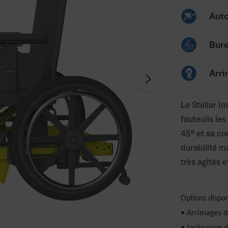
Auto
Bure
Arri
Le Stellar I
fauteuils les
45° et sa co
durabilité m
très agités 
Options dispo
• Arrimages d