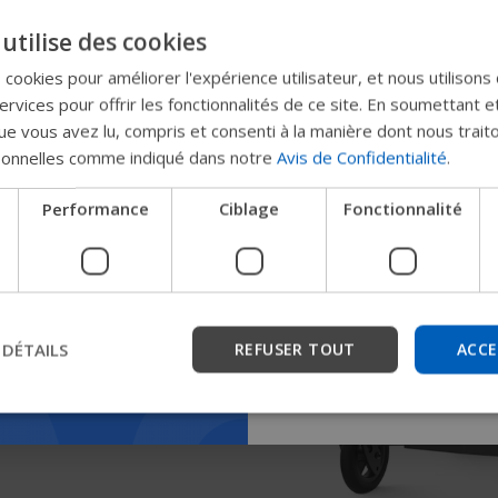
Essayez notr
utilise des cookies
nouveau gui
s cookies pour améliorer l'expérience utilisateur, et nous utilisons
rvices pour offrir les fonctionnalités de ce site. En soumettant e
Permobil
e vous avez lu, compris et consenti à la manière dont nous trait
sonnelles comme indiqué dans notre
Avis de Confidentialité
.
Nous testons un moyen plu
Performance
Ciblage
Fonctionnalité
les produits, d'obtenir des
l'entreprise et de trouver 
les appareils.
 DÉTAILS
REFUSER TOUT
ACCE
Commencer