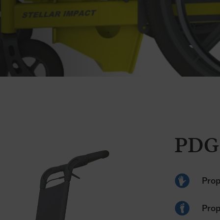
PDG 
Prop
Prop