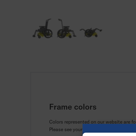
Frame colors
Colors represented on our website are for
Please see your local provider for actual