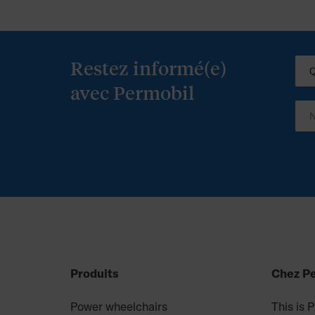
l’utilisateur PDG STELLAR /
HD
Restez informé(e)
avec Permobil
Produits
Chez P
Power wheelchairs
This is 