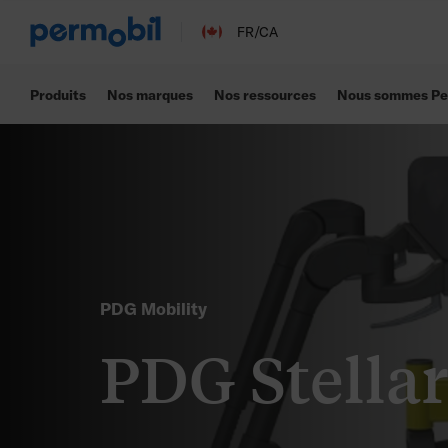
PDG Stellar Impact
FR/CA
Produits
Nos marques
Nos ressources
Nous sommes Pe
PDG Mobility
PDG Stella