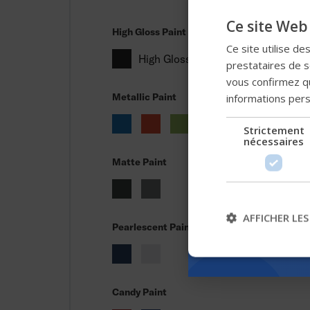
Ce site Web 
High Gloss Paint
Ce site utilise de
High Gloss Black
prestataires de se
vous confirmez qu
informations per
Metallic Paint
Strictement
nécessaires
Matte Paint
AFFICHER LES
Pearlescent Paint
Candy Paint