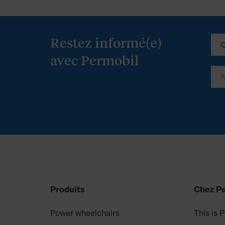
Restez informé(e)
avec Permobil
Produits
Chez P
Power wheelchairs
This is 