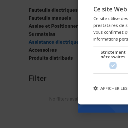
Ce site Web 
Fauteuils électriques
Fauteuils manuels
Ce site utilise de
prestataires de se
Assise et Positionnement
S
vous confirmez qu
Surmatelas
informations per
Assistance électrique
Accessoires
Strictement
nécessaires
Produits distribués
Filter
AFFICHER LES
No filters available