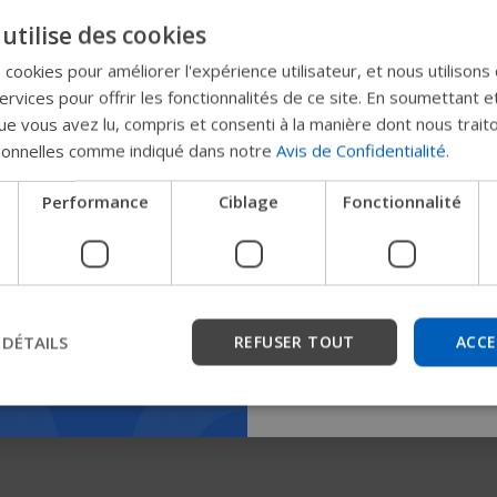
Essayez notr
utilise des cookies
nouveau gui
s cookies pour améliorer l'expérience utilisateur, et nous utilisons
rvices pour offrir les fonctionnalités de ce site. En soumettant e
Permobil
martDrive SwitchControl
e vous avez lu, compris et consenti à la manière dont nous trait
sonnelles comme indiqué dans notre
Avis de Confidentialité
.
Nous testons un moyen plu
Performance
Ciblage
Fonctionnalité
les produits, d'obtenir des
l'entreprise et de trouver 
les appareils.
 DÉTAILS
REFUSER TOUT
ACCE
Commencer