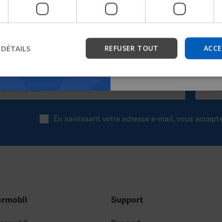
l'entreprise et de trouver 
les appareils.
 DÉTAILS
REFUSER TOUT
ACCE
Commencer
En saisissant votre adresse e-mail, vous accept
ermobil
Support