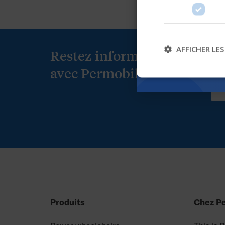
AFFICHER LES
Restez informé(e)
avec Permobil
Produits
Chez P