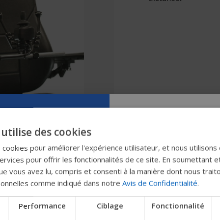
Essayez notr
utilise des cookies
nouveau gui
s cookies pour améliorer l'expérience utilisateur, et nous utilisons
rvices pour offrir les fonctionnalités de ce site. En soumettant e
Permobil
e vous avez lu, compris et consenti à la manière dont nous trait
sonnelles comme indiqué dans notre
Avis de Confidentialité
.
Nous testons un moyen plu
Performance
Ciblage
Fonctionnalité
les produits, d'obtenir des