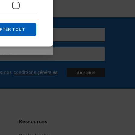
une assistance pour
DANISH
NORWEGIAN
JAPANESE
PTER TOUT
Passer
CHINESE (SIMPLIFIED)
ITALIAN
SPANISH
ez nos
conditions générales
S'inscrire!
Ressources