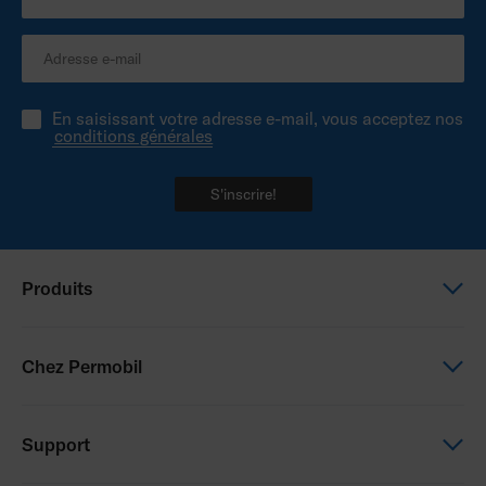
En saisissant votre adresse e-mail, vous acceptez nos
conditions générales
S'inscrire!
Produits
Power wheelchairs
Chez Permobil
Manual wheelchairs
Seating & Positioning
This is Permobil
Support
Power Assist
Our product brands