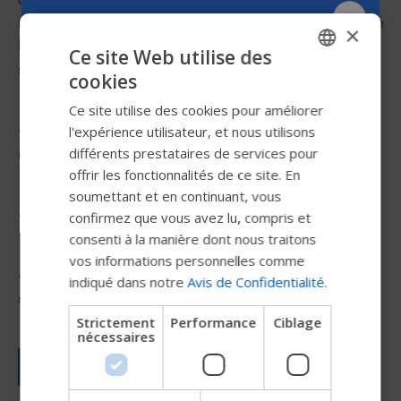
roulant pour contrôler les fonctions du fauteuil roulant. Le
×
Micro Joystick est recommandé pour les utilisateurs
Ce site Web utilise des
souffrant de maladies musculaires ou neuromusculaires.
cookies
ENGLISH
Ce site utilise des cookies pour améliorer
SWEDISH
• Très sensible car nécessite peu de force (env. 8 g) et de
l'expérience utilisateur, et nous utilisons
FRENCH
mouvement (env. 3,3 mm)
différents prestataires de services pour
offrir les fonctionnalités de ce site. En
DUTCH
soumettant et en continuant, vous
GERMAN
• Forme ergonomique pour une manipulation facile
confirmez que vous avez lu, compris et
DANISH
consenti à la manière dont nous traitons
vos informations personnelles comme
NORWEGIAN
• Deux commutateurs peuvent être reliés à des interfaces
indiqué dans notre
Avis de Confidentialité
.
séparées
JAPANESE
Strictement
Performance
Ciblage
CHINESE (SIMPLIFIED)
nécessaires
ITALIAN
Nous contacter
SPANISH