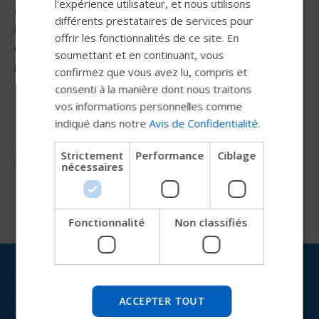
l'expérience utilisateur, et nous utilisons
sur l’appui-bras PS. Pour les VS, VS Jr et Corpus Tilt,
FRENCH
différents prestataires de services pour
l’emplacement de montage standard est le long des côtés
offrir les fonctionnalités de ce site. En
DUTCH
de l’assise; cependant, un support d’appui-bras
soumettant et en continuant, vous
GERMAN
personnalisé est disponible.
confirmez que vous avez lu, compris et
DANISH
consenti à la manière dont nous traitons
vos informations personnelles comme
NORWEGIAN
indiqué dans notre
Avis de Confidentialité
.
JAPANESE
Ressources
Strictement
Performance
Ciblage
CHINESE (SIMPLIFIED)
nécessaires
ITALIAN
SPANISH
Fonctionnalité
Non classifiés
Essayez notre nouveau guide
Permobil
Restez informé(e) avec
Nous testons un moyen plus rapide d'explorer les
produits, d'obtenir des informations sur l'entreprise et
Permobil
ACCEPTER TOUT
de trouver une assistance pour les appareils.