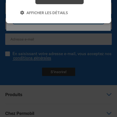
Commencer
AFFICHER LES DÉTAILS
Passer
En saisissant votre adresse e-mail, vous acceptez nos
conditions générales
S'inscrire!
Produits
Power wheelchairs
Chez Permobil