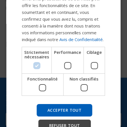
offrir les fonctionnalités de ce site. En
DUTCH
protéger le contenu.
soumettant et en continuant, vous
GERMAN
confirmez que vous avez lu, compris et
DANISH
consenti à la manière dont nous traitons
vos informations personnelles comme
NORWEGIAN
indiqué dans notre
Avis de Confidentialité
.
Ressources
JAPANESE
Strictement
Performance
Ciblage
CHINESE (SIMPLIFIED)
nécessaires
ITALIAN
SPANISH
Fonctionnalité
Non classifiés
Essayez notre nouveau guide
Permobil
Restez informé(e) avec
Permobil
Nous testons un moyen plus rapide d'explorer les
produits, d'obtenir des informations sur l'entreprise et
ACCEPTER TOUT
de trouver une assistance pour les appareils.
REFUSER TOUT