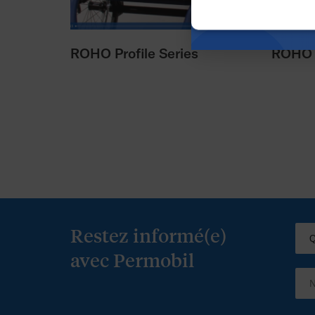
ROHO Profile Series
ROHO N
Restez informé(e)
avec Permobil