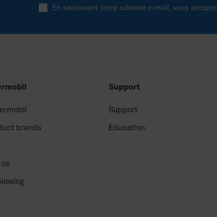
En saisissant votre adresse e-mail, vous accept
ermobil
Support
Permobil
Support
duct brands
Education
 us
blowing