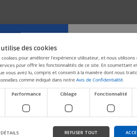
Manuels
ROHO DRY FLOATATION
Essayez notr
utilise des cookies
Wheelchair Cushions Manuel
nouveau gui
s cookies pour améliorer l'expérience utilisateur, et nous utilisons
g
rvices pour offrir les fonctionnalités de ce site. En soumettant e
Manuels
Permobil
e vous avez lu, compris et consenti à la manière dont nous trait
Housse de coussin résistante
sonnelles comme indiqué dans notre
Avis de Confidentialité
.
ROHO® User Manual
Nous testons un moyen plu
Performance
Ciblage
Fonctionnalité
les produits, d'obtenir des
l'entreprise et de trouver 
les appareils.
 DÉTAILS
REFUSER TOUT
ACCE
Commencer