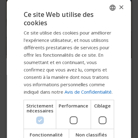
×
Ce site Web utilise des
cookies
ENGLISH
Ce site utilise des cookies pour améliorer
SWEDISH
l'expérience utilisateur, et nous utilisons
FRENCH
différents prestataires de services pour
offrir les fonctionnalités de ce site. En
DUTCH
soumettant et en continuant, vous
GERMAN
Mode de repositionnement indépendant
confirmez que vous avez lu, compris et
et siège à mémoire
DANISH
consenti à la manière dont nous traitons
La puissance de positionnement est encore
vos informations personnelles comme
NORWEGIAN
améliorée grâce à des positions de siège à
indiqué dans notre
Avis de Confidentialité
.
JAPANESE
mémoire programmable et au mode de
Strictement
Performance
Ciblage
repositionnement indépendant (IRM) exclusif.
CHINESE (SIMPLIFIED)
nécessaires
L'IRM permet de séquencer automatiquement
ITALIAN
l'inclinaison, l'élévation des jambes et
SPANISH
l'inclinaison, ce qui permet de bénéficier au
Fonctionnalité
Non classifiés