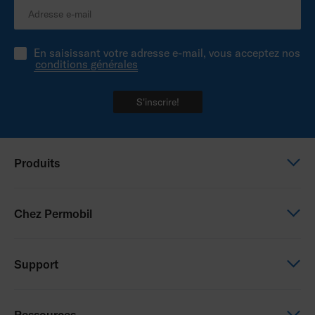
En saisissant votre adresse e-mail, vous acceptez nos
conditions générales
S'inscrire!
Produits
Power wheelchairs
Chez Permobil
Manual wheelchairs
Seating & Positioning
This is Permobil
Support
Power Assist
Our product brands
Careers
Support
Ressources